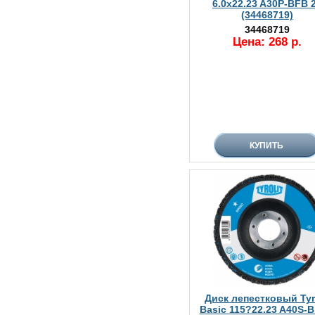
6.0x22.23 A30P-BFB 
(34468719)
34468719
Цена: 268 р.
Диск лепестковый Tyro
Basic 115?22.23 A40S-B