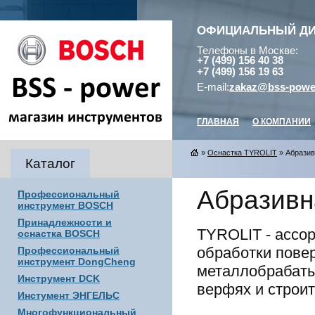
ОФИЦИАЛЬНЫЙ Д
Телефоны в Москве:
+7 (499) 156 40 38
+7 (499) 156 19 63
E-mail:
zakaz@bss-powe
ГЛАВНАЯ
О КОМПАНИИ
»
Оснастка TYROLIT
» Абразив
Каталог
Абразивн
Профессиональный
инструмент BOSCH
Принадлежности и
TYROLIT - ассо
оснастка BOSCH
обработки повер
Профессиональный
инструмент DongCheng
металлобрабаты
Инструмент DCK
верфях и строи
Инстумент ЭНГЕЛЬС
Многофункциональный