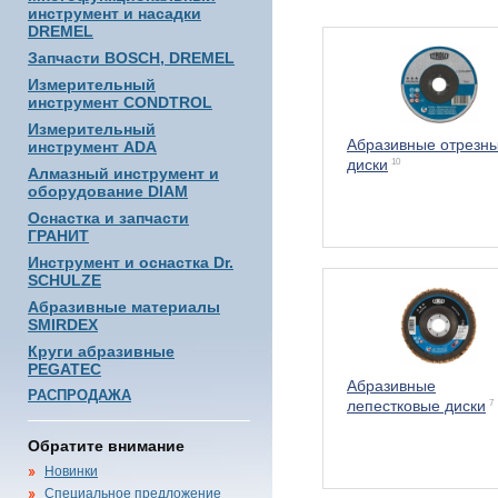
инструмент и насадки
DREMEL
Запчасти BOSCH, DREMEL
Измерительный
инструмент CONDTROL
Измерительный
Абразивные отрезн
инструмент ADA
диски
10
Алмазный инструмент и
оборудование DIAM
Оснастка и запчасти
ГРАНИТ
Инструмент и оснастка Dr.
SCHULZE
Абразивные материалы
SMIRDEX
Круги абразивные
PEGATEC
Абразивные
РАСПРОДАЖА
лепестковые диски
7
Обратите внимание
Новинки
Специальное предложение