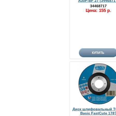
A30P-BF 27 (3446871
34468717
Цена: 155 р.
Диск шлифовальный Tyr
Basic FastCute 178