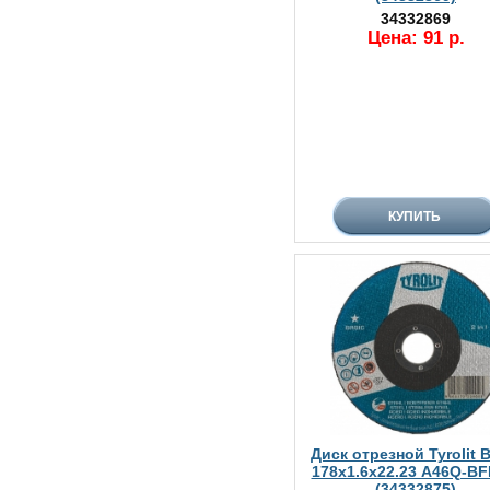
34332869
Цена: 91 р.
Диск отрезной Tyrolit B
178х1.6х22.23 A46Q-BF
(34332875)