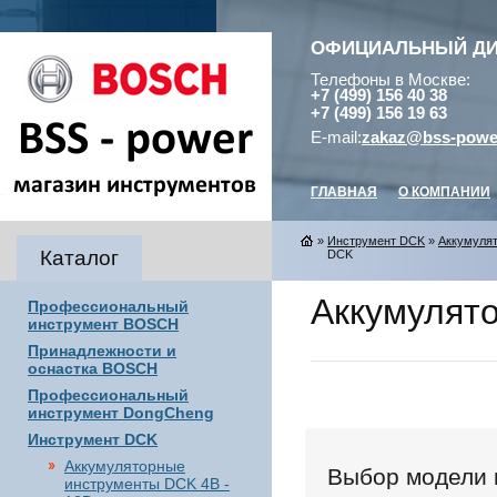
ОФИЦИАЛЬНЫЙ Д
Телефоны в Москве:
+7 (499) 156 40 38
+7 (499) 156 19 63
E-mail:
zakaz@bss-powe
ГЛАВНАЯ
О КОМПАНИИ
»
Инструмент DCK
»
Аккумуля
Каталог
DCK
Аккумулят
Профессиональный
инструмент BOSCH
Принадлежности и
оснастка BOSCH
Профессиональный
инструмент DongCheng
Инструмент DCK
Аккумуляторные
Выбор модели 
инструменты DCK 4В -