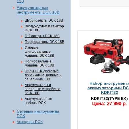
12В
Аккумуляторные
инструменты DCK 18В
Шуруповерты DCK 18В
Воздуходувки и секатор
DCK 18В
Гайковерты DCK 18В
Перфораторы DCK 18В
Угловые
шлифовальные
машины DCK 18В
Полировальные
машины DCK 18В
Пилы DCK дисковые,
лобзиковые, цепные и
сабельные 18В
Набор инструмент
Аккумуляторы и
аккумуляторный DC
зарядные устройства
KDKIT32
DCK 18В
KDKIT32(TYPE EK)
Аккумуляторные
наборы DCK
Цена: 27 990 р.
Сетевые инструменты
DCK
Аксесуары DCK