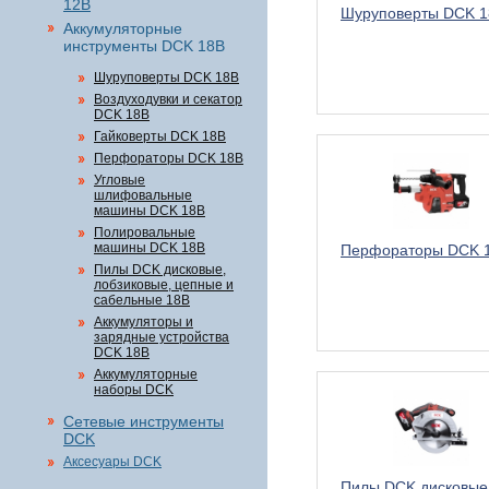
12В
Шуруповерты DCK 1
Аккумуляторные
инструменты DCK 18В
Шуруповерты DCK 18В
Воздуходувки и секатор
DCK 18В
Гайковерты DCK 18В
Перфораторы DCK 18В
Угловые
шлифовальные
машины DCK 18В
Полировальные
машины DCK 18В
Перфораторы DCK 
Пилы DCK дисковые,
лобзиковые, цепные и
сабельные 18В
Аккумуляторы и
зарядные устройства
DCK 18В
Аккумуляторные
наборы DCK
Сетевые инструменты
DCK
Аксесуары DCK
Пилы DCK дисковые