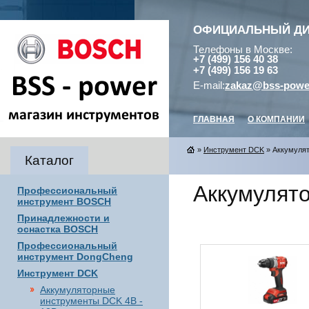
ОФИЦИАЛЬНЫЙ Д
Телефоны в Москве:
+7 (499) 156 40 38
+7 (499) 156 19 63
E-mail:
zakaz@bss-powe
ГЛАВНАЯ
О КОМПАНИИ
»
Инструмент DCK
» Аккумуля
Каталог
Аккумулят
Профессиональный
инструмент BOSCH
Принадлежности и
оснастка BOSCH
Профессиональный
инструмент DongCheng
Инструмент DCK
Аккумуляторные
инструменты DCK 4В -