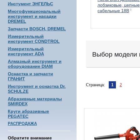
Инстумент ЭНГЕЛЬС
лобзиковые, цепные
сабельные 18В
9
Многофункциональный
инструмент и насадки
DREMEL
Запчасти BOSCH, DREMEL
Измерительный
инструмент CONDTROL
Измерительный
Выбор модели 
инструмент ADA
Алмазный инструмент и
оборудование DIAM
Оснастка и запчасти
ГРАНИТ
Страница:
1
2
Инструмент и оснастка Dr.
SCHULZE
Абразивные материалы
SMIRDEX
Круги абразивные
PEGATEC
РАСПРОДАЖА
Обратите внимание