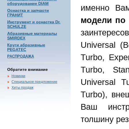
оборудование DIAM
именно Ва
Оснастка и запчасти
ГРАНИТ
модели по
Инструмент и оснастка Dr.
SCHULZE
заинтересо
Абразивные материалы
SMIRDEX
Universal (B
Круги абразивные
PEGATEC
Turbo, Exper
РАСПРОДАЖА
Turbo, Sta
Обратите внимание
Новинки
Universal T
Специальное предложение
Хиты продаж
Turbo), вн
Ваш инстр
толшину рез