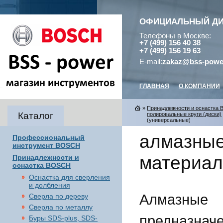
ОФИЦИАЛЬНЫЙ Д
Телефоны в Москве:
+7 (499) 156 40 38
+7 (499) 156 19 63
E-mail:
zakaz@bss-powe
ГЛАВНАЯ
О КОМПАНИИ
»
Принадлежности и оснастка
Каталог
полировальные круги (диски)
(универсальные)
алмазные
Профессиональный
инструмент BOSCH
материал
Принадлежности и
оснастка BOSCH
Оснастка для сверления
и долбления
Алмазн
Сверла по дереву
Сверла по металлу
предназнач
Буры SDS-plus, SDS-