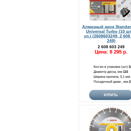
Алмазный диск Standar
Universal Turbo (10 шт
уп.) (2608603249, 2 608
249)
2 608 603 249
Цена: 8 295 р.
Кол-во в упаковке (шт):
1
Диаметр диска, мм:
115
Ширина пропила, 0,1 мм.
Посадочный диам., мм:
2