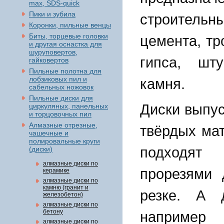
max, SDS-quick
Пики и зубила
строительн
Коронки, пильные венцы
Биты, торцевые головки
цемента, тр
и другая оснастка для
шуруповертов,
гипса, шту
гайковертов
Пильные полотна для
лобзиковых пил и
камня.
сабельных ножовок
Пильные диски для
Диски выпус
циркуляных, панельных
и торцовочных пил
Алмазные отрезные,
твёрдых мат
чашечные и
полировальные круги
подходят
(диски)
алмазные диски по
прорезями 
керамике
алмазные диски по
камню (гранит и
резке. А 
железобетон)
алмазные диски по
бетону
например
алмазные диски по