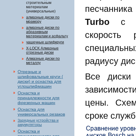
строительным
песчанника
материалам
(универсальные)
алмазные диски по
Turbo
с не
мрамору
алмазные диски по
абразивным
скорость 
материалам и асфальту
чашечные шлифкруги
специальны
X-LOCK Алмазные
отрезные диски
радиусу дис
Алмазные диски по
металлу
Отрезные и
Все диски 
шлифовальные круги (
диски) и оснастка для
углошлифмашин
зависимост
Оснастка и
принадлежности для
цены. Схе
фрезерных машин
Оснастка для
сроке служб
универсальных резаков
Зарядные устройства и
аккумуляторы
Оснастка и