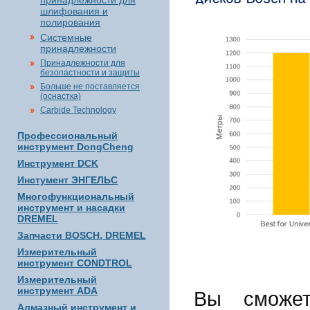
принадлежности для
шлифования и
полирования
Системные
принадлежности
Принадлежности для
безопастности и защиты
Больше не поставляется
(оснастка)
Carbide Technology
Профессиональный
инструмент DongCheng
Инструмент DCK
Инстумент ЭНГЕЛЬС
Многофункциональный
инструмент и насадки
DREMEL
Запчасти BOSCH, DREMEL
Измерительный
инструмент CONDTROL
Измерительный
инструмент ADA
Вы сможет
Алмазный инструмент и