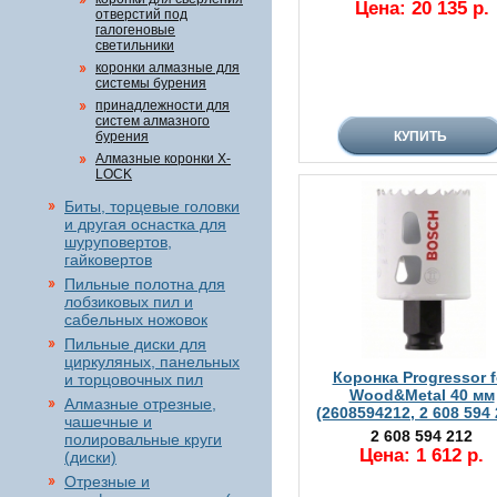
Цена: 20 135 р.
отверстий под
галогеновые
светильники
коронки алмазные для
системы бурения
принадлежности для
систем алмазного
бурения
Алмазные коронки X-
LOCK
Биты, торцевые головки
и другая оснастка для
шуруповертов,
гайковертов
Пильные полотна для
лобзиковых пил и
сабельных ножовок
Пильные диски для
циркуляных, панельных
Коронка Progressor f
и торцовочных пил
Wood&Metal 40 мм
Алмазные отрезные,
(2608594212, 2 608 594 
чашечные и
2 608 594 212
полировальные круги
Цена: 1 612 р.
(диски)
Отрезные и