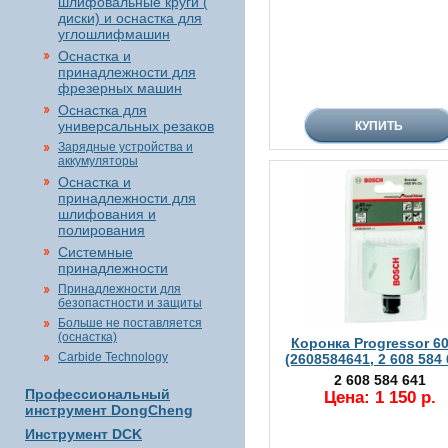
шлифовальные круги (
диски) и оснастка для
углошлифмашин
Оснастка и
принадлежности для
фрезерных машин
Оснастка для
универсальных резаков
Зарядные устройства и
аккумуляторы
Оснастка и
принадлежности для
шлифования и
полирования
Системные
принадлежности
Принадлежности для
безопастности и защиты
Больше не поставляется
(оснастка)
Коронка Progressor 6
Carbide Technology
(2608584641, 2 608 584 
2 608 584 641
Профессиональный
Цена: 1 150 р.
инструмент DongCheng
Инструмент DCK