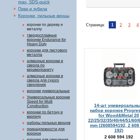
max, SDS-quick
Пики и зубила
Коронки, пильные венцы
коронки по дереву и
Страница:
1
2
3
4
металлу
твердосплавные
коронки Endurance for
Heavy Duty
коронки для листового
металла
алмазные коронки и
сверла по
керамограниту
алмазные коронки и
сверла для сухого
сверления
коронки универсальные
Универсальные коронки
Speed for Multi
14-шт универсальн
Construction
набор коронок Progre
коронки по бетону и
for Wood&Metal 20
кирпичу
22/25/32/35/40/44/51/60/
наборы пильных венцов
mm (2608594192, 2 608
принадлежности для
192)
коронок
2 608 594 192
коронки для сверления