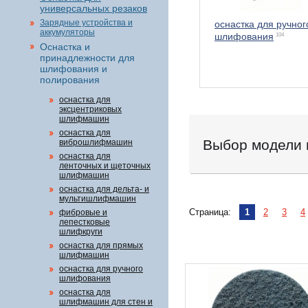
универсальных резаков
Зарядные устройства и
оснастка для ручног
аккумуляторы
шлифования
104
Оснастка и
принадлежности для
шлифования и
полирования
оснастка для
эксцентриковых
шлифмашин
оснастка для
Выбор модели 
виброшлифмашин
оснастка для
ленточных и щеточных
шлифмашин
оснастка для дельта- и
мультишлифмашин
Страница:
1
2
3
4
фибровые и
лепестковые
шлифкруги
оснастка для прямых
шлифмашин
оснастка для ручного
шлифования
оснастка для
шлифмашин для стен и