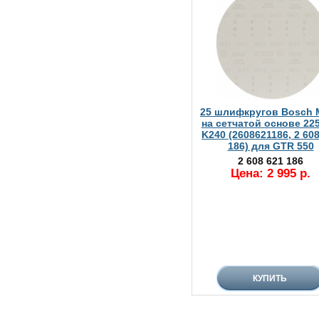
25 шлифкругов Bosch 
на сетчатой основе 225
K240 (2608621186, 2 60
186) для GTR 550
2 608 621 186
Цена: 2 995 р.