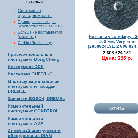
потолков
Системные
принадлежности
Принадлежности для
безопастности и защиты
Больше не поставляется
Нетканый шлифкруг S
(оснастка)
100 мм, Very Fine
Carbide Technology
(2608624131, 2 608 624 
2 608 624 131
Профессиональный
Цена: 256 р.
инструмент DongCheng
Инструмент DCK
Инстумент ЭНГЕЛЬС
Многофункциональный
инструмент и насадки
DREMEL
Запчасти BOSCH, DREMEL
Измерительный
инструмент CONDTROL
Измерительный
инструмент ADA
Алмазный инструмент и
оборудование DIAM