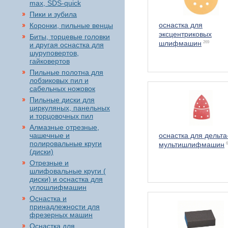
max, SDS-quick
Пики и зубила
оснастка для
Коронки, пильные венцы
эксцентриковых
Биты, торцевые головки
шлифмашин
269
и другая оснастка для
шуруповертов,
гайковертов
Пильные полотна для
лобзиковых пил и
сабельных ножовок
Пильные диски для
циркуляных, панельных
и торцовочных пил
Алмазные отрезные,
чашечные и
оснастка для дельта
полировальные круги
мультишлифмашин
6
(диски)
Отрезные и
шлифовальные круги (
диски) и оснастка для
углошлифмашин
Оснастка и
принадлежности для
фрезерных машин
Оснастка для