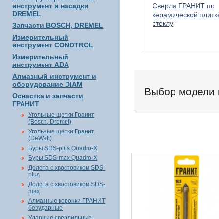
инструмент и насадки
Сверла ГРАНИТ по
DREMEL
керамической плитк
стеклу
9
Запчасти BOSCH, DREMEL
Измерительный
инструмент CONDTROL
Измерительный
инструмент ADA
Алмазный инструмент и
оборудование DIAM
Выбор модели 
Оснастка и запчасти
ГРАНИТ
Угольные щетки Гранит
(Bosch, Dremel)
Угольные щетки Гранит
(DeWalt)
Буры SDS-plus Quadro-X
Буры SDS-max Quadro-X
Долота с хвостовиком SDS-
plus
Долота с хвостовиком SDS-
max
Алмазные коронки ГРАНИТ
безударные
Ударные сверлильные