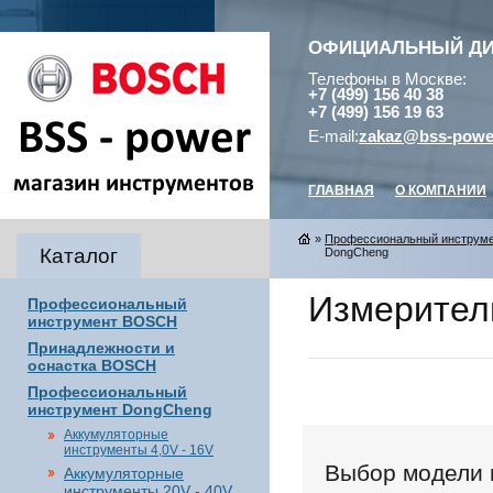
ОФИЦИАЛЬНЫЙ Д
Телефоны в Москве:
+7 (499) 156 40 38
+7 (499) 156 19 63
E-mail:
zakaz@bss-powe
ГЛАВНАЯ
О КОМПАНИИ
»
Профессиональный инструм
Каталог
DongCheng
Измерител
Профессиональный
инструмент BOSCH
Принадлежности и
оснастка BOSCH
Профессиональный
инструмент DongCheng
Аккумуляторные
инструменты 4,0V - 16V
Выбор модели 
Аккумуляторные
инструменты 20V - 40V