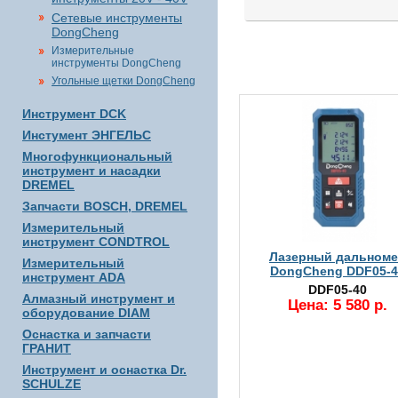
Сетевые инструменты
DongCheng
Измерительные
инструменты DongCheng
Угольные щетки DongCheng
Инструмент DCK
Инстумент ЭНГЕЛЬС
Многофункциональный
инструмент и насадки
DREMEL
Запчасти BOSCH, DREMEL
Измерительный
инструмент CONDTROL
Лазерный дальном
Измерительный
DongCheng DDF05-4
инструмент ADA
DDF05-40
Алмазный инструмент и
Цена: 5 580 р.
оборудование DIAM
Оснастка и запчасти
ГРАНИТ
Инструмент и оснастка Dr.
SCHULZE