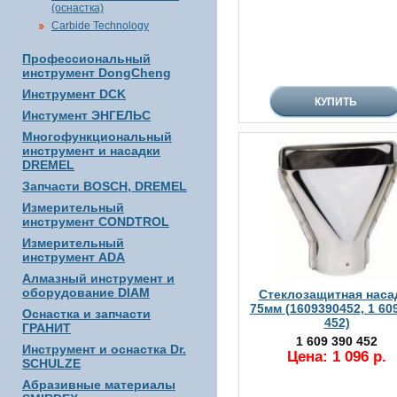
(оснастка)
Carbide Technology
Профессиональный
инструмент DongCheng
Инструмент DCK
Инстумент ЭНГЕЛЬС
Многофункциональный
инструмент и насадки
DREMEL
Запчасти BOSCH, DREMEL
Измерительный
инструмент CONDTROL
Измерительный
инструмент ADA
Алмазный инструмент и
оборудование DIAM
Стеклозащитная наса
75мм (1609390452, 1 60
Оснастка и запчасти
452)
ГРАНИТ
1 609 390 452
Инструмент и оснастка Dr.
Цена: 1 096 р.
SCHULZE
Абразивные материалы