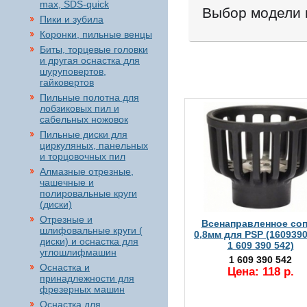
max, SDS-quick
Выбор модели 
Пики и зубила
Коронки, пильные венцы
Биты, торцевые головки
и другая оснастка для
шуруповертов,
гайковертов
Пильные полотна для
лобзиковых пил и
сабельных ножовок
Пильные диски для
циркуляных, панельных
и торцовочных пил
Алмазные отрезные,
чашечные и
полировальные круги
(диски)
Отрезные и
Всенаправленное со
шлифовальные круги (
0,8мм для PSP (1609390
диски) и оснастка для
1 609 390 542)
углошлифмашин
1 609 390 542
Оснастка и
Цена: 118 р.
принадлежности для
фрезерных машин
Оснастка для