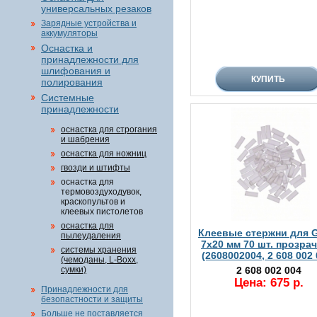
универсальных резаков
Зарядные устройства и
аккумуляторы
Оснастка и
принадлежности для
шлифования и
полирования
Системные
принадлежности
оснастка для строгания
и шабрения
оснастка для ножниц
гвозди и штифты
оснастка для
термовоздуходувок,
краскопультов и
клеевых пистолетов
оснастка для
Клеевые стержни для G
пылеудаления
7x20 мм 70 шт. прозра
системы хранения
(2608002004, 2 608 002 
(чемоданы, L-Boxx,
сумки)
2 608 002 004
Цена: 675 р.
Принадлежности для
безопастности и защиты
Больше не поставляется