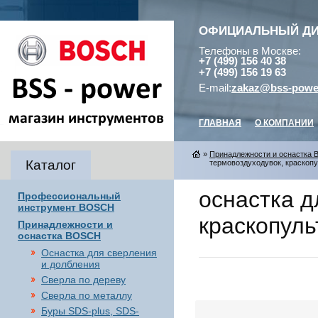
ОФИЦИАЛЬНЫЙ Д
Телефоны в Москве:
+7 (499) 156 40 38
+7 (499) 156 19 63
E-mail:
zakaz@bss-powe
ГЛАВНАЯ
О КОМПАНИИ
»
Принадлежности и оснастка
Каталог
термовоздуходувок, краскопу
оснастка д
Профессиональный
инструмент BOSCH
краскопуль
Принадлежности и
оснастка BOSCH
Оснастка для сверления
и долбления
Сверла по дереву
Сверла по металлу
Буры SDS-plus, SDS-