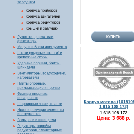
заглушки
Корпуса приборов
Корпуса двигателей
Корпуса редукторов
Крышки и заглушки
Рукоятки, держатели,
фиксаторы
Модули и блоки инструмента
Штоки (ходовые штанги) и
крепежные скобы
Ударные поршни, болты,
шпиндели
Вентиляторы, воздуходувки,
нагреватели
Плиты опорные,
прикрывающие и прочие
Фланцы опорные,
посадочные
Корпус мотора (161510
Шарнирные части, планки
1 615 108 172)
Ножи и режущие элементы
1 615 108 172
инструментов
Цена: 3 688 р.
Валы, оси и шпиндели
Редукторы, коробки
редукторов, планетарные