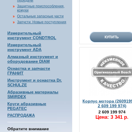
передачи
Защитные приспособления,
кожухи
Остальные запасные части
Запчсти. Новые поступления
Измерительный
инструмент CONDTROL
Измерительный
инструмент ADA
Алмазный инструмент и
оборудование DIAM
Оснастка и запчасти
ГРАНИТ
Инструмент и оснастка Dr.
SCHULZE
Абразивные материалы
SMIRDEX
Корпус мотора (260919
Круги абразивные
2 609 199 974)
PEGATEC
2 609 199 974
РАСПРОДАЖА
Цена: 3 341 р.
Обратите внимание