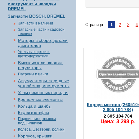
инструмент и насадки
DREMEL
Запчасти BOSCH, DREMEL
Запчасти в наличии
Страница:
1
2
3
4
Запасные части к садовой
технике
Моторы в сборе, детали
двигателей
Угольные щетки и
щеткодержатели
Выключатели, кнопки,
регуляторы
Патроны и цанги
Аккумуляторы, зарядные
устройства, инструменты
Узлы ременных передач
Крепежные элементы
Корпус мотора (260510
Кольца и шайбы
2 605 104 784)
Втулки и штифты
2 605 104 784
Подшипники, крышки
Цена: 3 298 р.
подшипников
Колеса, шестерни, ролики
Корпуса, крышки,