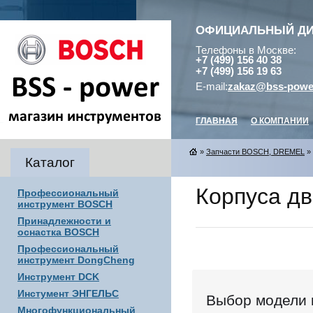
ОФИЦИАЛЬНЫЙ Д
Телефоны в Москве:
+7 (499) 156 40 38
+7 (499) 156 19 63
E-mail:
zakaz@bss-powe
ГЛАВНАЯ
О КОМПАНИИ
»
Запчасти BOSCH, DREMEL
»
Каталог
Корпуса дв
Профессиональный
инструмент BOSCH
Принадлежности и
оснастка BOSCH
Профессиональный
инструмент DongCheng
Инструмент DCK
Инстумент ЭНГЕЛЬС
Выбор модели 
Многофункциональный