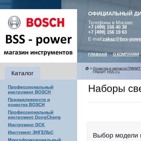
ОФИЦИАЛЬНЫЙ Д
Телефоны в Москве:
+7 (499) 156 40 38
+7 (499) 156 19 63
E-mail:
zakaz@bss-powe
ГЛАВНАЯ
О КОМПАНИИ
»
Оснастка и запчасти ГРАНИТ
Каталог
ГРАНИТ HSS-Co
Наборы св
Профессиональный
инструмент BOSCH
Принадлежности и
оснастка BOSCH
Профессиональный
инструмент DongCheng
Инструмент DCK
Инстумент ЭНГЕЛЬС
Выбор модели 
Многофункциональный