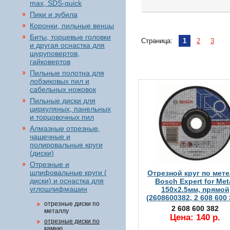
max, SDS-quick
Пики и зубила
Коронки, пильные венцы
Биты, торцевые головки
Страница:
1
2
3
и другая оснастка для
шуруповертов,
гайковертов
Пильные полотна для
лобзиковых пил и
сабельных ножовок
Пильные диски для
циркуляных, панельных
и торцовочных пил
Алмазные отрезные,
чашечные и
полировальные круги
(диски)
Отрезные и
шлифовальные круги (
Отрезной круг по мет
диски) и оснастка для
Bosch Expert for Met
углошлифмашин
150х2.5мм, прямой
(2608600382, 2 608 600 
отрезные диски по
2 608 600 382
металлу
Цена: 140 р.
отрезные диски по
камню