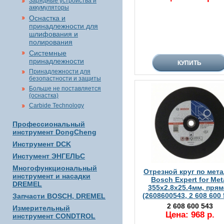
Зарядные устройства и
аккумуляторы
Оснастка и
принадлежности для
шлифования и
полирования
Системные
принадлежности
Принадлежности для
безопастности и защиты
Больше не поставляется
(оснастка)
Carbide Technology
Профессиональный
инструмент DongCheng
Инструмент DCK
Инстумент ЭНГЕЛЬС
Многофункциональный
Отрезной круг по мет
инструмент и насадки
Bosch Expert for Met
DREMEL
355х2.8х25.4мм, пря
(2608600543, 2 608 600 
Запчасти BOSCH, DREMEL
2 608 600 543
Измерительный
Цена: 968 р.
инструмент CONDTROL