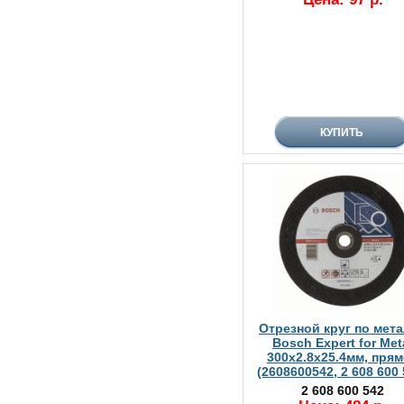
Отрезной круг по мет
Bosch Expert for Met
300х2.8х25.4мм, пря
(2608600542, 2 608 600 
2 608 600 542