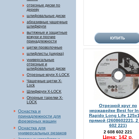
отрезные диски по
дереву
шлифовальные диски
абразивные чашечные
шлифкруги
вытяжные и защитные
кожухи и прочие
принадлежности
щетки проволочные
шлифлисты (шкурка)
универсальные
отрезные и
шлифовальные диски
Отрезные круги X-LOCK
Чашечные щетки X-
Lock
Шлифкруги X-LOCK
Опорные тарелки X-
LOCK
Отрезной круг по
нержавейке Best for In
Оснастка и
Rapido Long Life 125х
принадлежности для
прямой (2608602221, 2
фрезерных машин
602 221)
Оснастка для
2 608 602 221
универсальных резаков
Цена: 142 р.