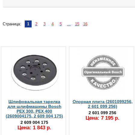
Страница:
1
2
3
4
5
…
15
16
Шлифовальная тарелка
Опорная плита (2601099256,
для шлифмашины Bosch
2 601 099 256)
PEX 300, PEX 400
2 601 099 256
(2609004175, 2 609 004 175)
Цена: 7 195 р.
2 609 004 175
Цена: 1 843 р.