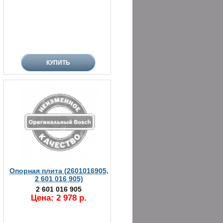
Опорная плита (2601016905,
2 601 016 905)
2 601 016 905
Цена: 2 978 р.