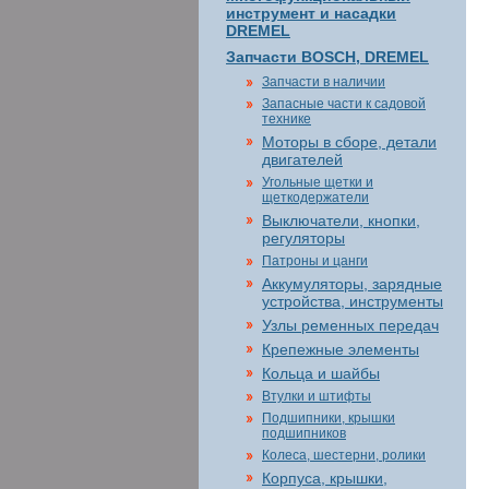
инструмент и насадки
DREMEL
Запчасти BOSCH, DREMEL
Запчасти в наличии
Запасные части к садовой
технике
Моторы в сборе, детали
двигателей
Угольные щетки и
щеткодержатели
Выключатели, кнопки,
регуляторы
Патроны и цанги
Аккумуляторы, зарядные
устройства, инструменты
Узлы ременных передач
Крепежные элементы
Кольца и шайбы
Втулки и штифты
Подшипники, крышки
подшипников
Колеса, шестерни, ролики
Корпуса, крышки,