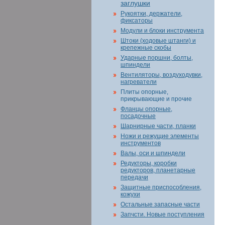
заглушки
Рукоятки, держатели,
фиксаторы
Модули и блоки инструмента
Штоки (ходовые штанги) и
крепежные скобы
Ударные поршни, болты,
шпиндели
Вентиляторы, воздуходувки,
нагреватели
Плиты опорные,
прикрывающие и прочие
Фланцы опорные,
посадочные
Шарнирные части, планки
Ножи и режущие элементы
инструментов
Валы, оси и шпиндели
Редукторы, коробки
редукторов, планетарные
передачи
Защитные приспособления,
кожухи
Остальные запасные части
Запчсти. Новые поступления