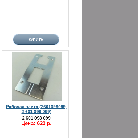
Рабочая плита (2601098099,
2 601 098 099)
2 601 098 099
Цена: 620 р.