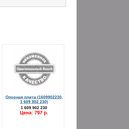
Опорная плита (1609902230,
1 609 902 230)
1 609 902 230
Цена: 797 р.