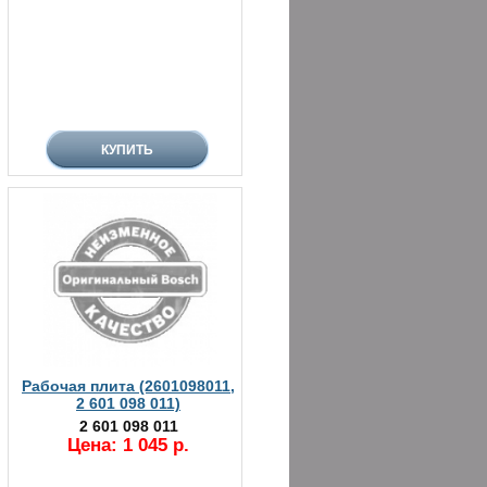
Рабочая плита (2601098011,
2 601 098 011)
2 601 098 011
Цена: 1 045 р.