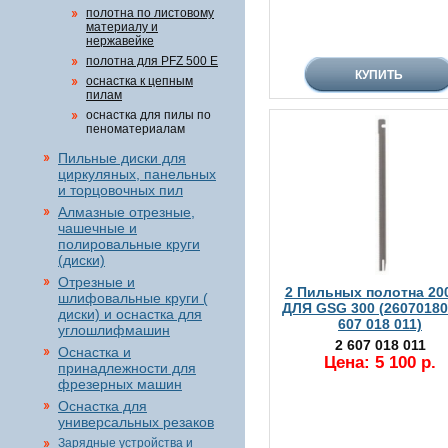
полотна по листовому
материалу и
нержавейке
полотна для PFZ 500 E
оснастка к цепным
пилам
оснастка для пилы по
пеноматериалам
Пильные диски для
циркуляных, панельных
и торцовочных пил
Алмазные отрезные,
чашечные и
полировальные круги
(диски)
Отрезные и
2 Пильных полотна 20
шлифовальные круги (
ДЛЯ GSG 300 (26070180
диски) и оснастка для
607 018 011)
углошлифмашин
2 607 018 011
Оснастка и
Цена: 5 100 р.
принадлежности для
фрезерных машин
Оснастка для
универсальных резаков
Зарядные устройства и