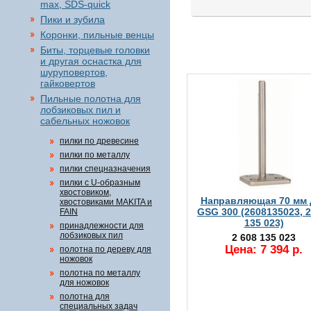
max, SDS-quick
Пики и зубила
Коронки, пильные венцы
Биты, торцевые головки
и другая оснастка для
шуруповертов,
гайковертов
Пильные полотна для
лобзиковых пил и
сабельных ножовок
пилки по древесине
пилки по металлу
пилки спецназначения
пилки с U-образным
хвостовиком,
Направляющая 70 мм 
хвостовиками MAKITA и
GSG 300 (2608135023, 2
FAIN
135 023)
принадлежности для
лобзиковых пил
2 608 135 023
Цена: 7 394 р.
полотна по дереву для
ножовок
полотна по металлу
для ножовок
полотна для
специальных задач