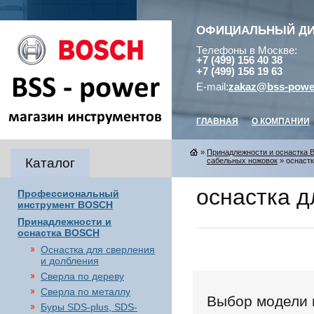
ОФИЦИАЛЬНЫЙ Д
Телефоны в Москве:
+7 (499) 156 40 38
+7 (499) 156 19 63
E-mail:
zakaz@bss-powe
ГЛАВНАЯ
О КОМПАНИИ
»
Принадлежности и оснастка
Каталог
сабельных ножовок
» оснастк
оснастка 
Профессиональный
инструмент BOSCH
Принадлежности и
оснастка BOSCH
Оснастка для сверления
и долбления
Сверла по дереву
Сверла по металлу
Выбор модели 
Буры SDS-plus, SDS-