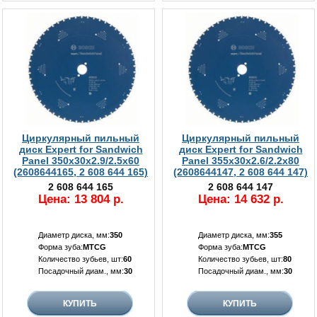
Циркулярный пильный
Циркулярный пильный
диск Expert for Sandwich
диск Expert for Sandwich
Panel 350x30x2.9/2.5x60
Panel 355x30x2.6/2.2x80
(2608644165, 2 608 644 165)
(2608644147, 2 608 644 147)
2 608 644 165
2 608 644 147
Цена: 13 804 р.
Цена: 14 632 р.
Диаметр диска, мм:
350
Диаметр диска, мм:
355
Форма зуба:
MTCG
Форма зуба:
MTCG
Количество зубьев, шт:
60
Количество зубьев, шт:
80
Посадочный диам., мм:
30
Посадочный диам., мм:
30