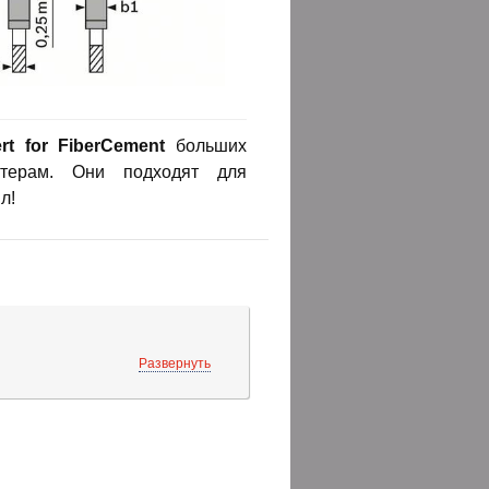
rt for FiberCement
больших
терам. Они подходят для
л!
Развернуть