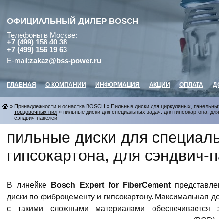
ОФИЦИАЛЬНЫЙ ДИЛЕР
BOSCH
Телефоны в Москве:
+7 (499) 156 40 38
+7 (499) 156 19 63
E-mail:
zakaz@bss-power.ru
ГЛАВНАЯ
О КОМПАНИИ
ИНФОРМАЦИЯ
АКЦИИ
ОПЛАТА
Д
»
Принадлежности и оснастка BOSCH
»
Пильные диски для циркуляных, панельны
торцовочных пил
» пильные диски для специальных задач: для гипсокартона, для
сэндвич-панелей
пильные диски для специаль
гипсокартона, для сэндвич-
В линейке
Bosch Expert for FiberCement
представле
диски по фиброцементу и гипсокартону. Максимальная до
с такими сложными материалами обеспечиваетс