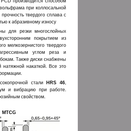
. PCD производится способом
 вольфрама при коллосальной
 прочность твердого сплава с
тью к абразивному износу
ны для резки многослойных
вухсторонним покрытием из
ого мелкозернистого твердого
агрессивным углом реза и
 бокам. Также диски снабжены
натяжной накаткой. Все это
еформации.
сокопрочной стали
HRS 46
,
ум и вибрацию при работе.
розийным свойством.
MTCG