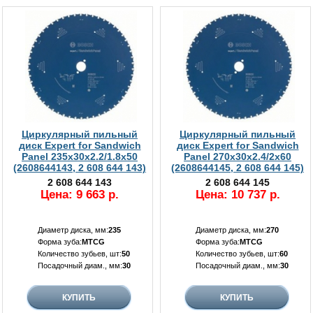
Циркулярный пильный
Циркулярный пильный
диск Expert for Sandwich
диск Expert for Sandwich
Panel 235x30x2.2/1.8x50
Panel 270x30x2.4/2x60
(2608644143, 2 608 644 143)
(2608644145, 2 608 644 145)
2 608 644 143
2 608 644 145
Цена: 9 663 р.
Цена: 10 737 р.
Диаметр диска, мм:
235
Диаметр диска, мм:
270
Форма зуба:
MTCG
Форма зуба:
MTCG
Количество зубьев, шт:
50
Количество зубьев, шт:
60
Посадочный диам., мм:
30
Посадочный диам., мм:
30