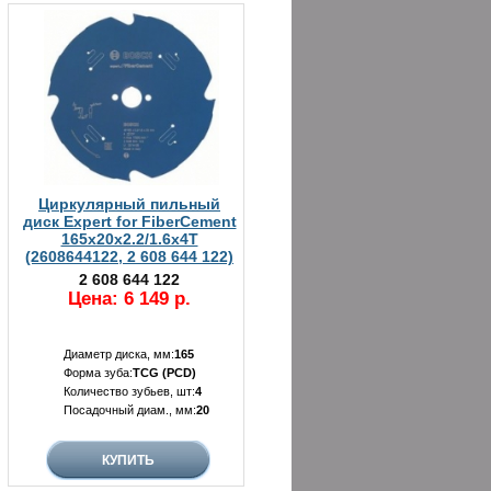
Циркулярный пильный
диск Expert for FiberCement
165x20x2.2/1.6x4T
(2608644122, 2 608 644 122)
2 608 644 122
Цена: 6 149 р.
Диаметр диска, мм:
165
Форма зуба:
TCG (PCD)
Количество зубьев, шт:
4
Посадочный диам., мм:
20