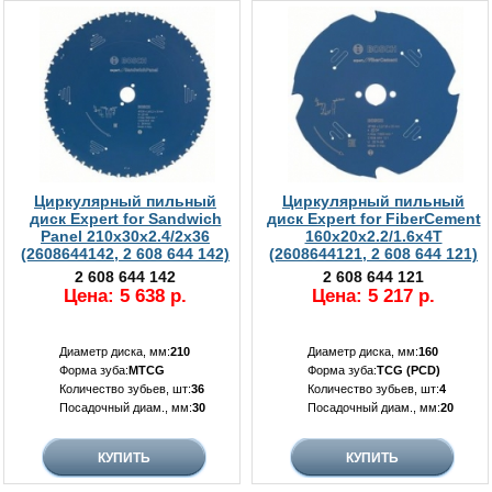
Циркулярный пильный
Циркулярный пильный
диск Expert for Sandwich
диск Expert for FiberCement
Panel 210x30x2.4/2x36
160x20x2.2/1.6x4T
(2608644142, 2 608 644 142)
(2608644121, 2 608 644 121)
2 608 644 142
2 608 644 121
Цена: 5 638 р.
Цена: 5 217 р.
Диаметр диска, мм:
210
Диаметр диска, мм:
160
Форма зуба:
MTCG
Форма зуба:
TCG (PCD)
Количество зубьев, шт:
36
Количество зубьев, шт:
4
Посадочный диам., мм:
30
Посадочный диам., мм:
20