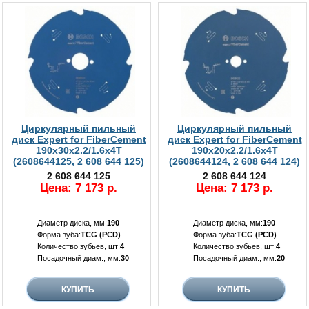
Циркулярный пильный
Циркулярный пильный
диск Expert for FiberCement
диск Expert for FiberCement
190x30x2.2/1.6x4T
190x20x2.2/1.6x4T
(2608644125, 2 608 644 125)
(2608644124, 2 608 644 124)
2 608 644 125
2 608 644 124
Цена: 7 173 р.
Цена: 7 173 р.
Диаметр диска, мм:
190
Диаметр диска, мм:
190
Форма зуба:
TCG (PCD)
Форма зуба:
TCG (PCD)
Количество зубьев, шт:
4
Количество зубьев, шт:
4
Посадочный диам., мм:
30
Посадочный диам., мм:
20