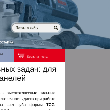
ОСТАВКА
х и
Корзина пуста
ных задач: для
панелей
ны высококлассные пильные
лговечность диска при работе
я за счет зуба формы
TCG
,