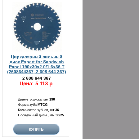
Циркулярный пильный
диск Expert for Sandwich
Panel 190x30x2.0/1.6x36 T
(2608644367, 2 608 644 367)
2 608 644 367
Цена: 5 113 р.
Диаметр диска, мм:
190
Форма зуба:
MTCG
Количество зубьев, шт:
36
Посадочный диам., мм:
30/25