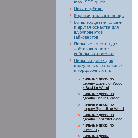
max, SDS-quick
Пики и зубила
Коронки, пильные венцы
Биты, торцевые головки
и другая оснастка для
шуруповертов,
гайковертов
Пильные полотна для
лобзиковых пил и
сабельных ножовок
Пильные диски для
циркуляных, панельных
и торцовочных пил
пильные диски по
дереву Expert for Wood
и Best for Wood
пильные диски по
дереву Optiline Wood
пильные диски по
дереву Speedline Wood
пильные диски по
дереву Construct Wood
пильные диски по
ламинату
пильные диски