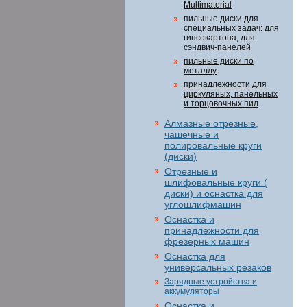
Multimaterial
пильные диски для
специальных задач: для
гипсокартона, для
сэндвич-панелей
пильные диски по
металлу
принадлежности для
циркуляных, панельных
и торцовочных пил
Алмазные отрезные,
чашечные и
полировальные круги
(диски)
Отрезные и
шлифовальные круги (
диски) и оснастка для
углошлифмашин
Оснастка и
принадлежности для
фрезерных машин
Оснастка для
универсальных резаков
Зарядные устройства и
аккумуляторы
Оснастка и