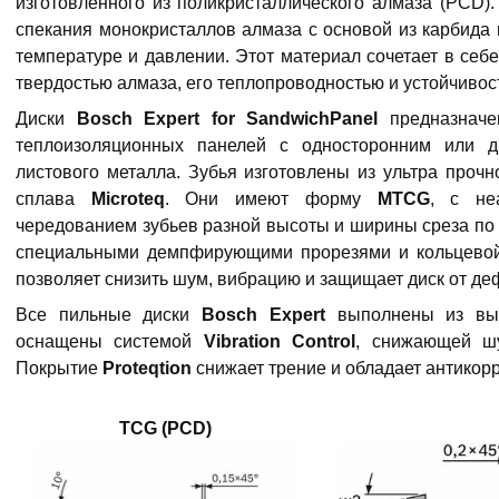
изготовленного из поликристаллического алмаза (PCD)
спекания монокристаллов алмаза с основой из карбида
температуре и давлении. Этот материал сочетает в себе
твердостью алмаза, его теплопроводностью и устойчивос
Диски
Bosch Expert for SandwichPanel
предназначе
теплоизоляционных панелей с односторонним или д
листового металла. Зубья изготовлены из ультра прочн
сплава
Microteq
. Они имеют форму
MTCG
, с не
чередованием зубьев разной высоты и ширины среза по
специальными демпфирующими прорезями и кольцевой 
позволяет снизить шум, вибрацию и защищает диск от д
Все пильные диски
Bosch Expert
выполнены из вы
оснащены системой
Vibration Control
, снижающей ш
Покрытие
Proteqtion
снижает трение и обладает антикор
TCG (PCD)