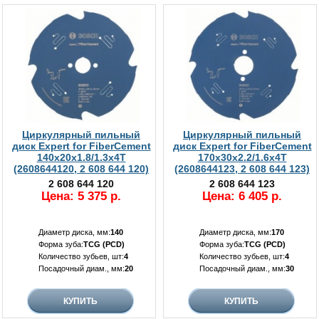
Циркулярный пильный
Циркулярный пильный
диск Expert for FiberCement
диск Expert for FiberCement
140x20x1.8/1.3x4T
170x30x2.2/1.6x4T
(2608644120, 2 608 644 120)
(2608644123, 2 608 644 123)
2 608 644 120
2 608 644 123
Цена: 5 375 р.
Цена: 6 405 р.
Диаметр диска, мм:
140
Диаметр диска, мм:
170
Форма зуба:
TCG (PCD)
Форма зуба:
TCG (PCD)
Количество зубьев, шт:
4
Количество зубьев, шт:
4
Посадочный диам., мм:
20
Посадочный диам., мм:
30