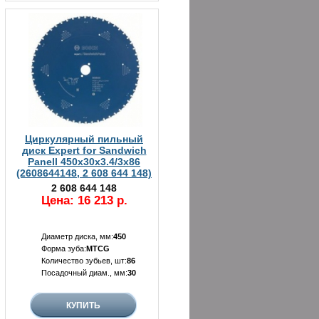
Циркулярный пильный
диск Expert for Sandwich
Panell 450x30x3.4/3x86
(2608644148, 2 608 644 148)
2 608 644 148
Цена: 16 213 р.
Диаметр диска, мм:
450
Форма зуба:
MTCG
Количество зубьев, шт:
86
Посадочный диам., мм:
30