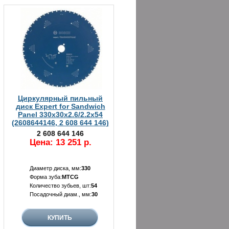
Циркулярный пильный
диск Expert for Sandwich
Panel 330x30x2.6/2.2x54
(2608644146, 2 608 644 146)
2 608 644 146
Цена: 13 251 р.
Диаметр диска, мм:
330
Форма зуба:
MTCG
Количество зубьев, шт:
54
Посадочный диам., мм:
30