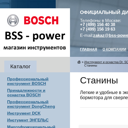
ОФИЦИАЛЬНЫЙ Д
Телефоны в Москве:
+7 (499) 156 40 38
+7 (499) 156 19 63
E-mail:
zakaz@bss-powe
ГЛАВНАЯ
О КОМПАНИИ
»
Инструмент и оснастка Dr. 
Каталог
Станины
Станины
Профессиональный
инструмент BOSCH
Принадлежности и
Легкие и удобные в э
оснастка BOSCH
бормотора для сверле
Профессиональный
инструмент DongCheng
Инструмент DCK
Инстумент ЭНГЕЛЬС
Многофункциональный