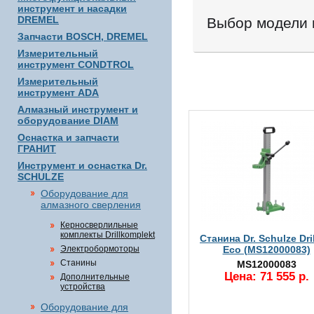
инструмент и насадки
DREMEL
Выбор модели 
Запчасти BOSCH, DREMEL
Измерительный
инструмент CONDTROL
Измерительный
инструмент ADA
Алмазный инструмент и
оборудование DIAM
Оснастка и запчасти
ГРАНИТ
Инструмент и оснастка Dr.
SCHULZE
Оборудование для
алмазного сверления
Керносверлильные
комплекты Drillkomplekt
Станина Dr. Schulze Dril
Электробормоторы
Eco (MS12000083)
Станины
MS12000083
Цена: 71 555 р.
Дополнительные
устройства
Оборудование для