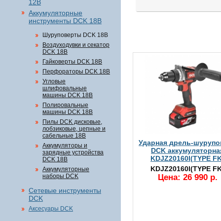
12В
Аккумуляторные
инструменты DCK 18В
Шуруповерты DCK 18В
Воздуходувки и секатор
DCK 18В
Гайковерты DCK 18В
Перфораторы DCK 18В
Угловые
шлифовальные
машины DCK 18В
Полировальные
машины DCK 18В
Пилы DCK дисковые,
лобзиковые, цепные и
сабельные 18В
Ударная дрель-шурупо
Аккумуляторы и
DCK аккумуляторна
зарядные устройства
KDJZ20160I(TYPE FK
DCK 18В
KDJZ20160I(TYPE FK
Аккумуляторные
наборы DCK
Цена: 26 990 р.
Сетевые инструменты
DCK
Аксесуары DCK