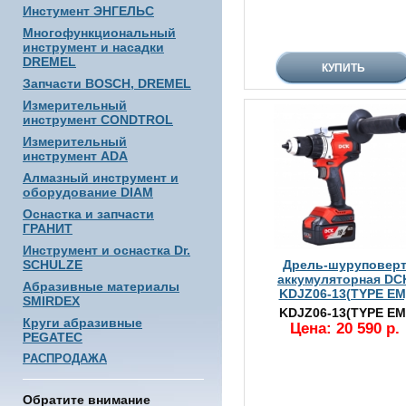
Инстумент ЭНГЕЛЬС
Многофункциональный
инструмент и насадки
DREMEL
Запчасти BOSCH, DREMEL
Измерительный
инструмент CONDTROL
Измерительный
инструмент ADA
Алмазный инструмент и
оборудование DIAM
Оснастка и запчасти
ГРАНИТ
Инструмент и оснастка Dr.
SCHULZE
Дрель-шуруповер
аккумуляторная DC
Абразивные материалы
KDJZ06-13(TYPE EM
SMIRDEX
KDJZ06-13(TYPE EM
Круги абразивные
Цена: 20 590 р.
PEGATEC
РАСПРОДАЖА
Обратите внимание