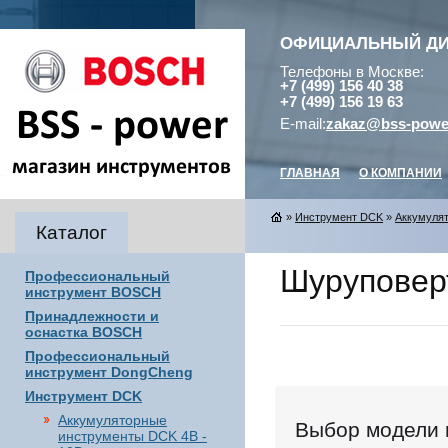
ОФИЦИАЛЬНЫЙ Д
Телефоны в Москве:
+7 (499) 156 40 38
+7 (499) 156 19 63
E-mail:
zakaz@bss-powe
ГЛАВНАЯ
О КОМПАНИИ
»
Инструмент DCK
»
Аккумуля
Каталог
Шуруповер
Профессиональный
инструмент BOSCH
Принадлежности и
оснастка BOSCH
Профессиональный
инструмент DongCheng
Инструмент DCK
Аккумуляторные
Выбор модели 
инструменты DCK 4В -