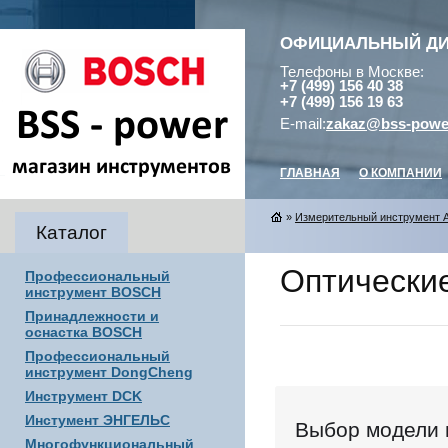
ОФИЦИАЛЬНЫЙ Д
Телефоны в Москве:
+7 (499) 156 40 38
+7 (499) 156 19 63
E-mail:
zakaz@bss-powe
ГЛАВНАЯ
О КОМПАНИИ
»
Измерительный инструмент 
Каталог
Оптически
Профессиональный
инструмент BOSCH
Принадлежности и
оснастка BOSCH
Профессиональный
инструмент DongCheng
Инструмент DCK
Инстумент ЭНГЕЛЬС
Выбор модели 
Многофункциональный