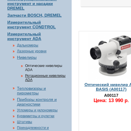
инструмент и насадки
DREMEL
Запчасти BOSCH, DREMEL
Измерительный
инструмент CONDTROL
Измерительный
инструмент ADA
Дальномеры
Лазерные уровни
Нивелиры
Оптические нивелиры
ADA
Ротационные нивелиры
ADA
Оптический нивелир 
Тепловизоры и
BASIS (А00117)
пирометры
А00117
Приборы контроля и
Цена: 13 990 р.
диагностики
Угломеры и уклономеры
Курвимитры и рулетки
Штативы
Принадлежности и