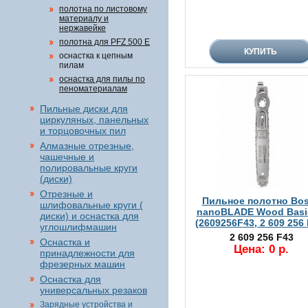
полотна по листовому
материалу и
нержавейке
полотна для PFZ 500 E
оснастка к цепным
пилам
оснастка для пилы по
пеноматериалам
Пильные диски для
циркуляных, панельных
и торцовочных пил
Алмазные отрезные,
чашечные и
полировальные круги
(диски)
Отрезные и
Пильное полотно Bo
шлифовальные круги (
nanoBLADE Wood Basi
диски) и оснастка для
(2609256F43, 2 609 256 
углошлифмашин
2 609 256 F43
Оснастка и
Цена: 0 р.
принадлежности для
фрезерных машин
Оснастка для
универсальных резаков
Зарядные устройства и