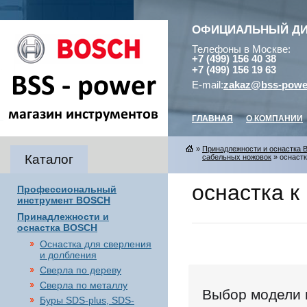
ОФИЦИАЛЬНЫЙ Д
Телефоны в Москве:
+7 (499) 156 40 38
+7 (499) 156 19 63
E-mail:
zakaz@bss-powe
ГЛАВНАЯ
О КОМПАНИИ
»
Принадлежности и оснастка
Каталог
сабельных ножовок
» оснастк
оснастка к
Профессиональный
инструмент BOSCH
Принадлежности и
оснастка BOSCH
Оснастка для сверления
и долбления
Сверла по дереву
Сверла по металлу
Выбор модели 
Буры SDS-plus, SDS-