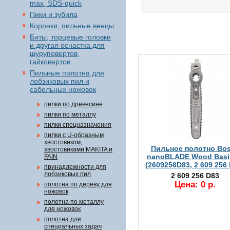
max, SDS-quick
Пики и зубила
Коронки, пильные венцы
Биты, торцевые головки
и другая оснастка для
шуруповертов,
гайковертов
Пильные полотна для
лобзиковых пил и
сабельных ножовок
пилки по древесине
пилки по металлу
пилки спецназначения
пилки с U-образным
хвостовиком,
Пильное полотно Bo
хвостовиками MAKITA и
nanoBLADE Wood Basi
FAIN
(2609256D83, 2 609 256
принадлежности для
лобзиковых пил
2 609 256 D83
Цена: 0 р.
полотна по дереву для
ножовок
полотна по металлу
для ножовок
полотна для
специальных задач