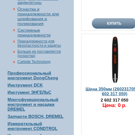
аккумуляторы
Оснастка и
принадлежности для
шлифования и
полирования
Системные
принадлежности
Принадлежности для
безопастности и защиты
Больше не поставляется
(оснастка)
Carbide Technology
Профессиональный
инструмент DongCheng
Инструмент DCK
Шина 350мм (260231705
Инстумент ЭНГЕЛЬС
602 317 050)
Многофункциональный
2 602 317 050
инструмент и насадки
Цена: 0 р.
DREMEL
Запчасти BOSCH, DREMEL
Измерительный
инструмент CONDTROL