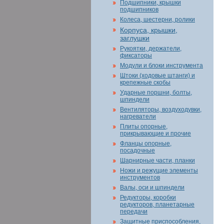
Подшипники, крышки
подшипников
Колеса, шестерни, ролики
Корпуса, крышки,
заглушки
Рукоятки, держатели,
фиксаторы
Модули и блоки инструмента
Штоки (ходовые штанги) и
крепежные скобы
Ударные поршни, болты,
шпиндели
Вентиляторы, воздуходувки,
нагреватели
Плиты опорные,
прикрывающие и прочие
Фланцы опорные,
посадочные
Шарнирные части, планки
Ножи и режущие элементы
инструментов
Валы, оси и шпиндели
Редукторы, коробки
редукторов, планетарные
передачи
Защитные приспособления,