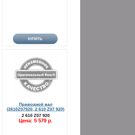
Приводной вал
(2610Z07920, 2 610 Z07 920)
2 610 Z07 920
Цена: 5 579 р.