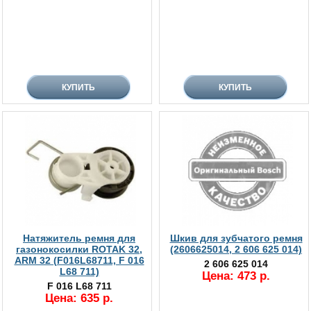
Натяжитель ремня для
Шкив для зубчатого ремня
газонокосилки ROTAK 32,
(2606625014, 2 606 625 014)
ARM 32 (F016L68711, F 016
2 606 625 014
L68 711)
Цена: 473 р.
F 016 L68 711
Цена: 635 р.