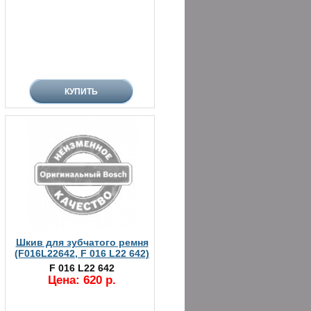
Шкив для зубчатого ремня
(F016L22642, F 016 L22 642)
F 016 L22 642
Цена: 620 р.