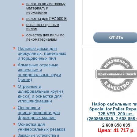
полотна по листовому
материалу и
нержавейке
полотна для PFZ 500 E
оснастка к цепным
пилам
оснастка для пилы по
пеноматериалам
Пильные диски для
циркуляных, панельных
и торцовочных пил
Алмазные отрезные,
чашечные и
полировальные круги
(диски)
Отрезные и
шлифовальные круги (
диски) и оснастка для
углошлифмашин
Набор сабельных п
Оснастка и
Special for Pallet Repa
принадлежности для
725 VFR, 200 шт..
фрезерных машин
(2608658035, 2 608 658 
Оснастка для
2 608 658 035
универсальных резаков
Цена: 41 717 р.
Зарядные устройства и