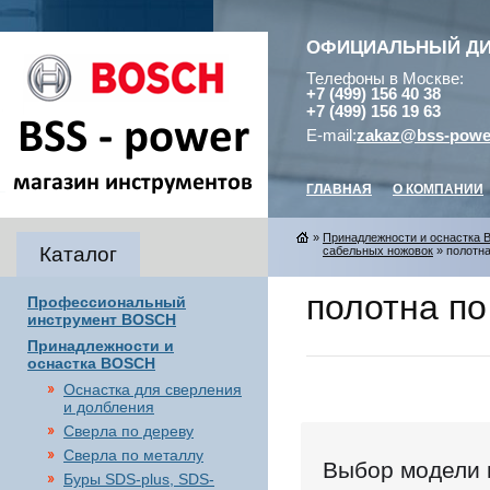
ОФИЦИАЛЬНЫЙ Д
Телефоны в Москве:
+7 (499) 156 40 38
+7 (499) 156 19 63
E-mail:
zakaz@bss-powe
ГЛАВНАЯ
О КОМПАНИИ
»
Принадлежности и оснастка
Каталог
сабельных ножовок
» полотна
полотна по
Профессиональный
инструмент BOSCH
Принадлежности и
оснастка BOSCH
Оснастка для сверления
и долбления
Сверла по дереву
Сверла по металлу
Выбор модели 
Буры SDS-plus, SDS-