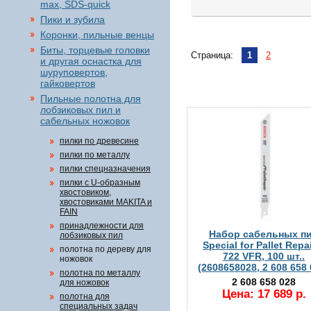
max, SDS-quick
Пики и зубила
Коронки, пильные венцы
Биты, торцевые головки
Страница:
1
2
и другая оснастка для
шуруповертов,
гайковертов
Пильные полотна для
лобзиковых пил и
сабельных ножовок
пилки по древесине
пилки по металлу
пилки спецназначения
пилки с U-образным
хвостовиком,
хвостовиками MAKITA и
FAIN
принадлежности для
Набор сабельных п
лобзиковых пил
Special for Pallet Repa
полотна по дереву для
722 VFR, 100 шт..
ножовок
(2608658028, 2 608 658 
полотна по металлу
2 608 658 028
для ножовок
Цена: 17 689 р.
полотна для
специальных задач