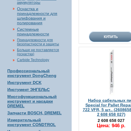
аккумуляторы
Оснастка и
принадлежности для
шлифования и
полирования
Системные
принадлежности
Принадлежности для
безопастности и защиты
Больше не поставляется
(оснастка)
Carbide Technology
Профессиональный
инструмент DongCheng
Инструмент DCK
Инстумент ЭНГЕЛЬС
Многофункциональный
Набор сабельных п
инструмент и насадки
Special for Pallet Repa
DREMEL
722 VFR, 5 шт.. (260865
Запчасти BOSCH, DREMEL
2 608 658 027)
Измерительный
2 608 658 027
инструмент CONDTROL
Цена: 946 р.