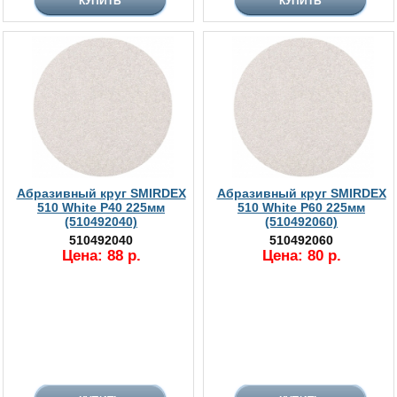
Абразивный круг SMIRDEX
Абразивный круг SMIRDEX
510 White P40 225мм
510 White P60 225мм
(510492040)
(510492060)
510492040
510492060
Цена: 88 р.
Цена: 80 р.