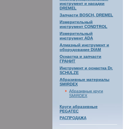
инструмент и насадки
DREMEL
Запчасти BOSCH, DREMEL
Измерительный
инструмент CONDTROL
Измерительный
инструмент ADA
Алмазный инструмент и
оборудование DIAM
Оснастка и запчасти
ГРАНИТ
Инструмент и оснастка Dr.
SCHULZE
Абразивные материалы
SMIRDEX
Абразивные круги
SMIRDEX
Круги абразивные
PEGATEC
РАСПРОДАЖА