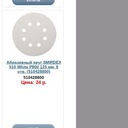
Абразивный круг SMIRDEX
510 White P800 125 мм, 8
отв. (510428800)
510428800
Цена: 24 р.