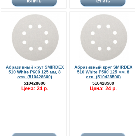
Абразивный круг SMIRDEX
Абразивный круг SMIRDEX
510 White P600 125 мм, 8
510 White P500 125 мм, 8
отв. (510428600)
отв. (510428500)
510428600
510428500
Цена: 24 р.
Цена: 24 р.