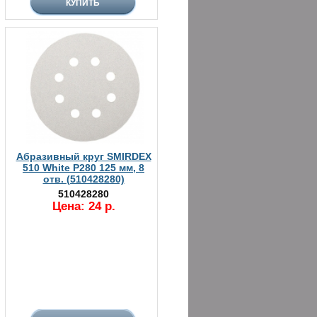
Абразивный круг SMIRDEX
510 White P280 125 мм, 8
отв. (510428280)
510428280
Цена: 24 р.