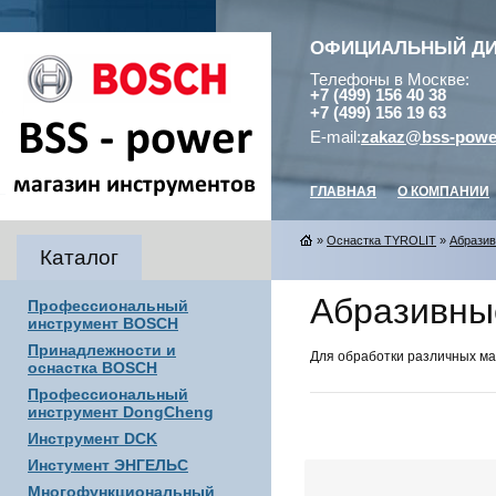
ОФИЦИАЛЬНЫЙ Д
Телефоны в Москве:
+7 (499) 156 40 38
+7 (499) 156 19 63
E-mail:
zakaz@bss-powe
ГЛАВНАЯ
О КОМПАНИИ
»
Оснастка TYROLIT
»
Абразив
Каталог
Абразивны
Профессиональный
инструмент BOSCH
Принадлежности и
Для обработки различных ма
оснастка BOSCH
Профессиональный
инструмент DongCheng
Инструмент DCK
Инстумент ЭНГЕЛЬС
Многофункциональный