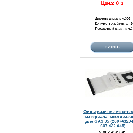
Цена: 0 р.
Диаметр диска, мм:
305
Количество зубьев, шт:
1
Посадочный диам., мм:
3
Фильтр-мешок из нетка
материала, многораз
для GAS 35 (260743204
607 432 045)
2 607 432 045