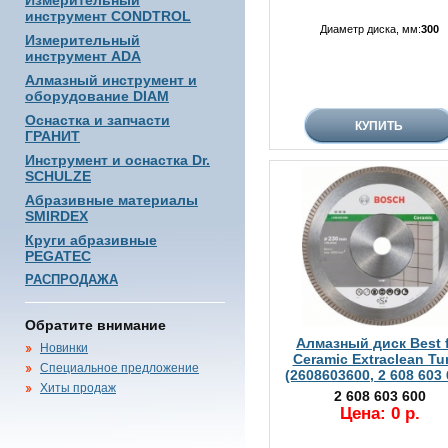
Измерительный
инструмент CONDTROL
Диаметр диска, мм:
300
Измерительный
инструмент ADA
Алмазный инструмент и
оборудование DIAM
Оснастка и запчасти
ГРАНИТ
Инструмент и оснастка Dr.
SCHULZE
Абразивные материалы
SMIRDEX
Круги абразивные
PEGATEC
РАСПРОДАЖА
Обратите внимание
Алмазный диск Best 
Новинки
Ceramic Extraclean Tu
Специальное предложение
(2608603600, 2 608 603 
Хиты продаж
2 608 603 600
Цена: 0 р.