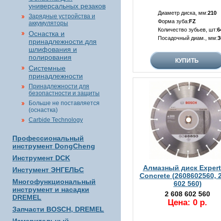
универсальных резаков
Диаметр диска, мм:
210
Зарядные устройства и
Форма зуба:
FZ
аккумуляторы
Количество зубьев, шт:
6
Оснастка и
Посадочный диам., мм:
3
принадлежности для
шлифования и
полирования
Системные
принадлежности
Принадлежности для
безопастности и защиты
Больше не поставляется
(оснастка)
Carbide Technology
Профессиональный
инструмент DongCheng
Инструмент DCK
Алмазный диск Expert 
Инстумент ЭНГЕЛЬС
Concrete (2608602560, 
Многофункциональный
602 560)
инструмент и насадки
2 608 602 560
DREMEL
Цена: 0 р.
Запчасти BOSCH, DREMEL