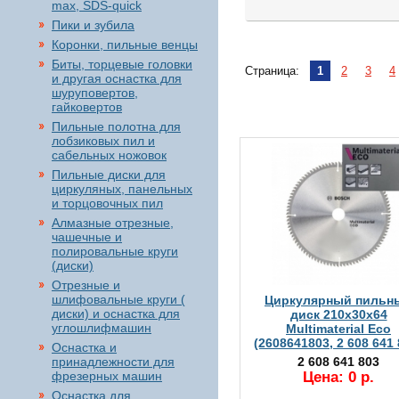
max, SDS-quick
Пики и зубила
Коронки, пильные венцы
Биты, торцевые головки
Страница:
1
2
3
4
и другая оснастка для
шуруповертов,
гайковертов
Пильные полотна для
лобзиковых пил и
сабельных ножовок
Пильные диски для
циркуляных, панельных
и торцовочных пил
Алмазные отрезные,
чашечные и
полировальные круги
(диски)
Отрезные и
шлифовальные круги (
Циркулярный пильн
диски) и оснастка для
диск 210x30x64
углошлифмашин
Multimaterial Eco
(2608641803, 2 608 641 
Оснастка и
принадлежности для
2 608 641 803
фрезерных машин
Цена: 0 р.
Оснастка для