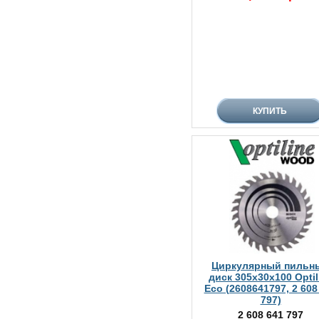
Циркулярный пильн
диск 305x30x100 Optil
Eco (2608641797, 2 608
797)
2 608 641 797