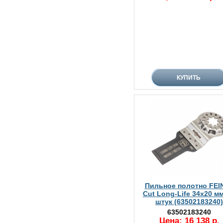
Пильное полотно FEIN
Cut Long-Life 34х20 мм
штук (63502183240)
63502183240
Цена: 16 138 р.