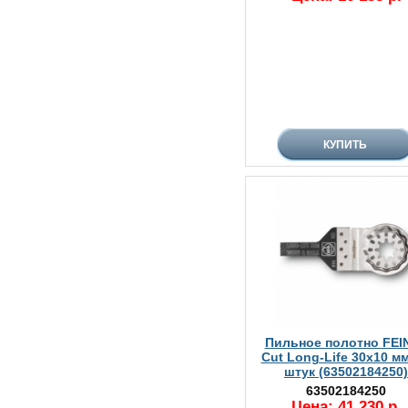
Пильное полотно FEIN
Cut Long-Life 30х10 мм
штук (63502184250)
63502184250
Цена: 41 230 р.