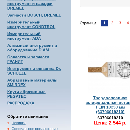
инструмент и насадки
DREMEL
Запчасти BOSCH, DREMEL
Измерительный
Страница:
1
2
3
4
инструмент CONDTROL
Измерительный
инструмент ADA
Алмазный инструмент и
оборудование DIAM
Оснастка и запчасти
ГРАНИТ
Инструмент и оснастка Dr.
SCHULZE
Абразивные материалы
SMIRDEX
Круги абразивные
PEGATEC
Твердосплавная
шлифовальная встав
РАСПРОДАЖА
FEIN 10x30 мм
(63706019210)
Обратите внимание
63706019210
Цена: 2 544 р.
Новинки
Специальное предложение