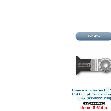
Пильное полотно FEIN
Cut Long-Life 50x50 м
штук (63502221230)
63502221230
Цена: 8 614 р.