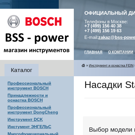
ОФИЦИАЛЬНЫЙ Д
Телефоны в Москве:
+7 (499) 156 40 38
+7 (499) 156 19 63
E-mail:
zakaz@bss-powe
ГЛАВНАЯ
О КОМПАНИИ
»
Инструмент и оснастка FEIN
Каталог
Насадки St
Профессиональный
инструмент BOSCH
Принадлежности и
оснастка BOSCH
Профессиональный
инструмент DongCheng
Инструмент DCK
Инстумент ЭНГЕЛЬС
Выбор модели 
Многофункциональный