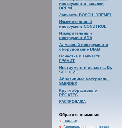
инструмент и насадки
DREMEL
Запчасти BOSCH, DREMEL
Измерительный
инструмент CONDTROL
Измерительный
инструмент ADA
Алмазный инструмент и
оборудование DIAM
Оснастка и запчасти
ГРАНИТ
Инструмент и оснастка Dr.
SCHULZE
Абразивные материалы
SMIRDEX
Круги абразивные
PEGATEC
РАСПРОДАЖА
Обратите внимание
Новинки
Специальное предложение