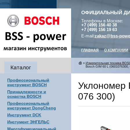
ОФИЦИАЛЬНЫЙ Д
Телефоны в Москве:
+7 (499) 156 40 38
+7 (499) 156 19 63
E-mail:
zakaz@bss-powe
ГЛАВНАЯ
О КОМПАНИИ
»
Измерительная техника BOS
Каталог
Bosch GIM 60 L (0601076300, 
Профессиональный
Уклономер 
инструмент BOSCH
Принадлежности и
076 300)
оснастка BOSCH
Профессиональный
инструмент DongCheng
Инструмент DCK
Инстумент ЭНГЕЛЬС
Многофункциональный