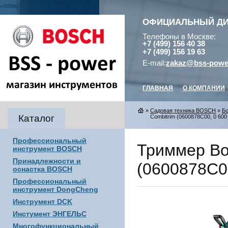
ОФИЦИАЛЬНЫЙ Д
Телефоны в Москве:
+7 (499) 156 40 38
+7 (499) 156 19 63
E-mail:
zakaz@bss-powe
ГЛАВНАЯ
О КОМПАНИИ
»
Садовая техника BOSCH
»
Бо
Каталог
Combitrim (0600878C00, 0 600
Профессиональный
Триммер Bo
инструмент BOSCH
Принадлежности и
(0600878C00
оснастка BOSCH
Профессиональный
инструмент DongCheng
Инструмент DCK
Инстумент ЭНГЕЛЬС
Многофункциональный