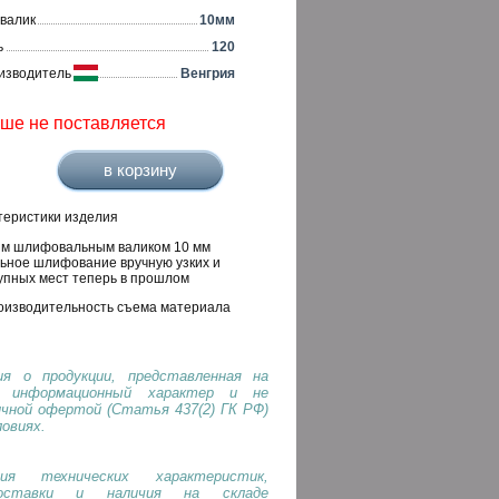
валик
10мм
ь
120
изводитель
Венгрия
ьше не поставляется
теристики изделия
м шлифовальным валиком 10 мм
ьное шлифование вручную узких и
упных мест теперь в прошлом
оизводительность съема материала
я о продукции, представленная на
т информационный характер и не
ичной офертой (Статья 437(2) ГК РФ)
ловиях.
ия технических характеристик,
оставки и наличия на складе