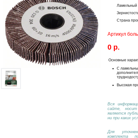
Ламельный 
Зернистост
Страна про
Артикул бол
0 р.
Основные харак
С ламельны
дополнител
труднодост
Высокая пр
Вся информаци
сайте, носи
является публ
ни при каких ус
Для уточнен
комплекта п