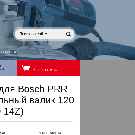
ОСТАВКА
е
0мм
Корзина пуста
для Bosch PRR
ьный валик 120
 14Z)
аза
1 600 A00 14Z