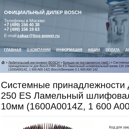
ОФИЦИАЛЬНЫЙ ДИЛЕР
BOSCH
Телефоны в Москве:
+7 (499) 156 40 38
+7 (499) 156 19 63
E-mail:
zakaz@bss-power.ru
ГЛАВНАЯ
О КОМПАНИИ
ИНФОРМАЦИЯ
АКЦИИ
ОПЛАТА
Д
»
Любительский инструмент BOSCH
»
Больше не поставляется (люб.)
» Системны
принадлежности для Bosch PRR 250 ES Ламельный шлифовальный валик 120 1
(1600A0014Z, 1 600 A00 14Z) Bosch(Венгрия) 0 1 600 A00 14Z
Системные принадлежности 
250 ES Ламельный шлифовал
10мм (1600A0014Z, 1 600 A00
Код для зак