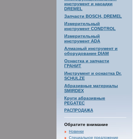
инструмент и насадки
DREMEL
Запчасти BOSCH, DREMEL
Измерительный
инструмент CONDTROL
Измерительный
инструмент ADA
Алмазный инструмент и
оборудование DIAM
Оснастка и запчасти
ГРАНИТ
Инструмент и оснастка Dr.
SCHULZE
Абразивные материалы
SMIRDEX
Круги абразивные
PEGATEC
РАСПРОДАЖА
Обратите внимание
Новинки
Специальное предложение