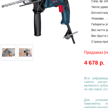
Скор. вр. (об
Число ударо
Бетон/сталь
Упаковка
Габариты уп
Вес нетто (к
Вес брутто (
Страна про
Предзаказ (п
4 678 р.
Вся информаци
сайте, носи
является публ
ни при каких ус
Для уточнен
комплекта п
интересующе