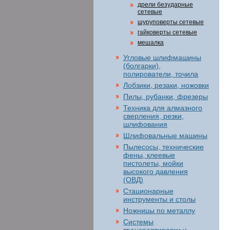
дрели безударные
сетевые
шуруповерты сетевые
гайковерты сетевые
мешалка
Угловые шлифмашины
(болгарки),
полирователи, точила
Лобзики, резаки, ножовки
Пилы, рубанки, фрезеры
Техника для алмазного
сверления, резки,
шлифования
Шлифовальные машины
Пылесосы, технические
фены, клеевые
пистолеты, мойки
высокого давления
(ОВД)
Стационарные
инструменты и столы
Ножницы по металлу
Системы