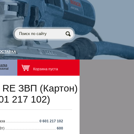
ОСТАВКА
шалка
sional
Корзина пуста
 RE ЗВП (Картон)
01 217 102)
аза
0 601 217 102
Вт)
600