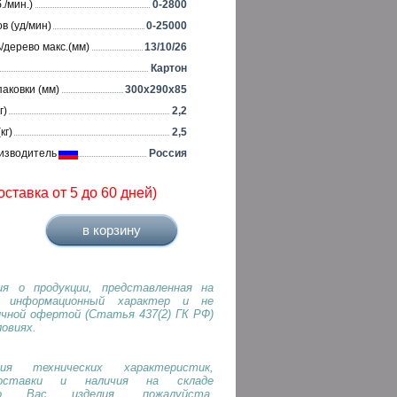
./мин.)
0-2800
в (уд/мин)
0-25000
/дерево макс.(мм)
13/10/26
Картон
аковки (мм)
300x290x85
г)
2,2
кг)
2,5
изводитель
Россия
оставка от 5 до 60 дней)
я о продукции, представленная на
т информационный характер и не
ичной офертой (Статья 437(2) ГК РФ)
ловиях.
ия технических характеристик,
оставки и наличия на складе
го Вас изделия, пожалуйста,