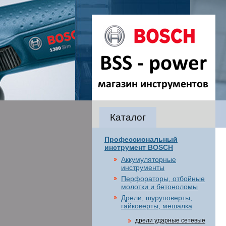
Каталог
Профессиональный
инструмент BOSCH
Аккумуляторные
инструменты
Перфораторы, отбойные
молотки и бетоноломы
Дрели, шуруповерты,
гайковерты, мешалка
дрели ударные сетевые