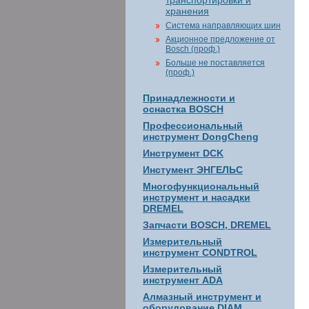
транспортировки и
хранения
Система направляющих шин
Акционное предложение от
Bosch (проф.)
Больше не поставляется
(проф.)
Принадлежности и
оснастка BOSCH
Профессиональный
инструмент DongCheng
Инструмент DCK
Инстумент ЭНГЕЛЬС
Многофункциональный
инструмент и насадки
DREMEL
Запчасти BOSCH, DREMEL
Измерительный
инструмент CONDTROL
Измерительный
инструмент ADA
Алмазный инструмент и
оборудование DIAM