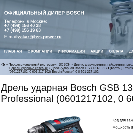
ОФИЦИАЛЬНЫЙ ДИЛЕР
BOSCH
Телефоны в Москве:
+7 (499) 156 40 38
+7 (499) 156 19 63
E-mail:
zakaz@bss-power.ru
ГЛАВНАЯ
О КОМПАНИИ
ИНФОРМАЦИЯ
АКЦИИ
ОПЛАТА
Д
»
Профессиональный инструмент BOSCH
»
Дрели, шуруповерты, гайковерты, ме
»
дрели ударные сетевые
» Дрель ударная Bosch GSB 13 RE ЗВП (Картон) Profes
(0601217102, 0 601 217 102) Bosch(Россия) 0 0 601 217 102
Дрель ударная Bosch GSB 13
Professional (0601217102, 0 6
Код для зак
Мощность (