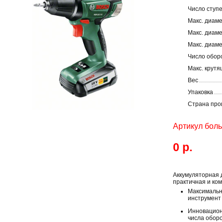
Число ступ
Макс. диам
Макс. диаме
Макс. диаме
Число оборо
Макс. крут
Вес
Упаковка
Страна про
Артикул бол
0 р.
Аккумуляторная 
практичная и ко
Максимальн
инструмент
Инновацион
числа оборо