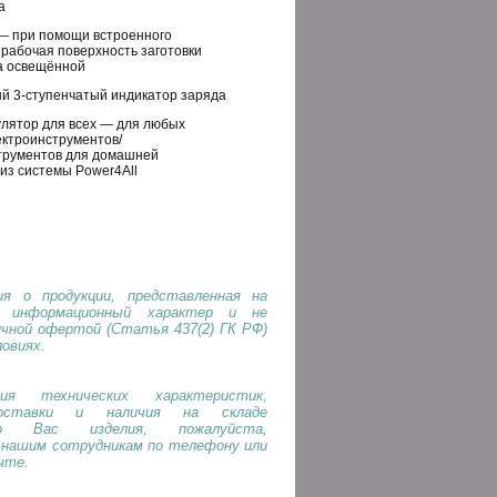
а
 — при помощи встроенного
 рабочая поверхность заготовки
да освещённой
й 3-ступенчатый индикатор заряда
улятор для всех — для любых
ектроинструментов/
трументов для домашней
из системы Power4All
я о продукции, представленная на
т информационный характер и не
ичной офертой (Статья 437(2) ГК РФ)
ловиях.
ия технических характеристик,
оставки и наличия на складе
го Вас изделия, пожалуйста,
 нашим сотрудникам по телефону или
чте.