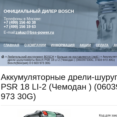
ОФИЦИАЛЬНЫЙ ДИЛЕР
BOSCH
Телефоны в Москве:
+7 (499) 156 40 38
+7 (499) 156 19 63
E-mail:
zakaz@bss-power.ru
ГЛАВНАЯ
О КОМПАНИИ
ИНФОРМАЦИЯ
АКЦИИ
ОПЛАТА
Д
»
Любительский инструмент BOSCH
»
Больше не поставляется (люб.)
» Аккумуля
дрели-шуруповёрты Bosch PSR 18 LI-2 (Чемодан ) (060397330G, 0 603 973 30G)
Bosch(Венгрия) 0 0 603 973 30G
Аккумуляторные дрели-шуру
PSR 18 LI-2 (Чемодан ) (060
973 30G)
Код для зак