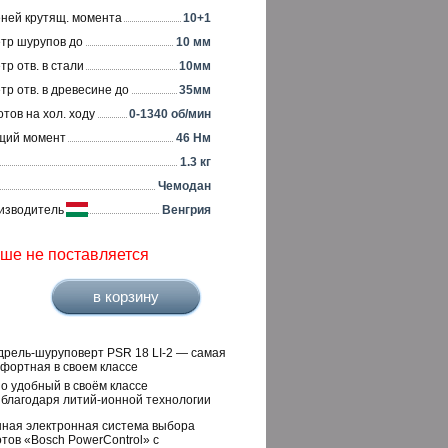
еней крутящ. момента
10+1
етр шурупов до
10 мм
тр отв. в стали
10мм
тр отв. в древесине до
35мм
тов на хол. ходу
0-1340 об/мин
ящий момент
46 Нм
1.3 кг
Чемодан
изводитель
Венгрия
ьше не поставляется
дрель-шуруповерт PSR 18 LI-2 — самая
мфортная в своем классе
о удобный в своём классе
 благодаря литий-ионной технологии
ная электронная система выбора
тов «Bosch PowerControl» с