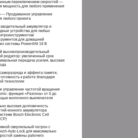
анным переключением скоростей —
я мощность для любого применения
p — Продуманное управление
я любого проекта
зводительный аккумулятор и
дные устройства для любых
ектроинструментов/
трументов для домашней
из системы Power4All 18 В
ой высокопроизводительный
й редуктор: увеличенный срок
тимальная передача усилия, высокая
хода
 саморазряда и эффекта памяти,
готовность к работе благодаря
ой технологии
е управление частотой вращения
ronic: функция «Разгона» от 0 до
мощью кнопочного выключателя
ьно высокая долговечность
итий-ионного аккумулятора
истеме Bosch Electronic Cell
ECP)
мной сверлильный патрон с
osch-Auto-Lock для максимально
простой замены рабочего