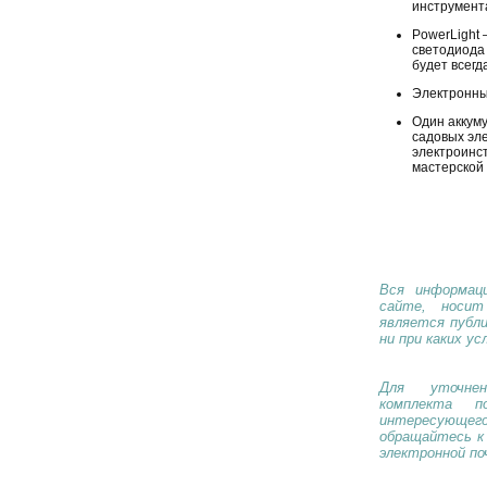
инструмент
PowerLight
светодиода
будет всег
Электронны
Один аккум
садовых эл
электроинс
мастерской 
Вся информаци
сайте, носи
является публ
ни при каких ус
Для уточнен
комплекта п
интересующе
обращайтесь к
электронной по