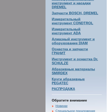
инструмент и насадки
DREMEL
Запчасти BOSCH, DREMEL
Измерительный
инструмент CONDTROL
Измерительный
инструмент ADA
Алмазный инструмент и
оборудование DIAM
Оснастка и запчасти
ГРАНИТ
Инструмент и оснастка Dr.
SCHULZE
Абразивные материалы
SMIRDEX
Круги абразивные
PEGATEC
РАСПРОДАЖА
Обратите внимание
Новинки
Специальное предложение