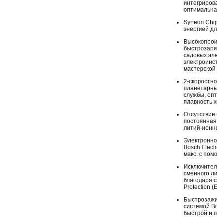
интегриров
оптимальна
Syneon Chi
энергией дл
Высокопрои
быстрозаря
садовых эл
электроинс
мастерской 
2-скоростн
планетарны
службы, оп
плавность 
Отсутствие
постоянная 
литий-ионн
Электронно
Bosch Elect
макс. с по
Исключител
сменного л
благодаря с
Protection (
Быстрозажи
системой B
быстрой и 