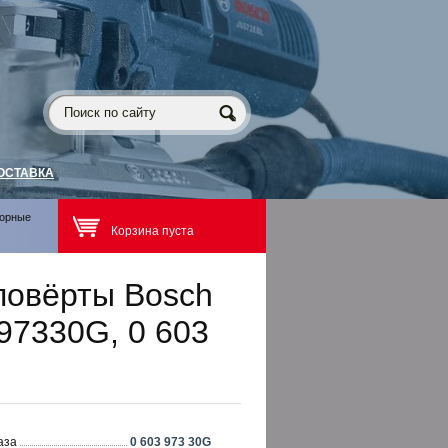
ОСТАВКА
торные
Корзина пуста
повёрты Bosch
397330G, 0 603
аза
0 603 973 30G