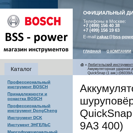
ОФИЦИАЛЬНЫЙ Д
Телефоны в Москве:
+7 (499) 156 40 38
+7 (499) 156 19 63
E-mail:
zakaz@bss-powe
ГЛАВНАЯ
О КОМПАНИИ
»
Любительский инструмен
Каталог
Аккумуляторная ударная д
QuickSnap (1 акк.) (06039A
Профессиональный
Аккумулят
инструмент BOSCH
Принадлежности и
шуруповёр
оснастка BOSCH
Профессиональный
QuickSnap 
инструмент DongCheng
Инструмент DCK
9A3 400)
Инстумент ЭНГЕЛЬС
Многофункциональный