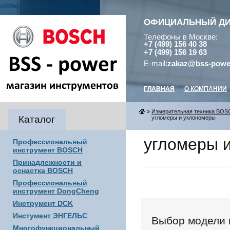
ОФИЦИАЛЬНЫЙ Д
Телефоны в Москве:
+7 (499) 156 40 38
+7 (499) 156 19 63
E-mail:
zakaz@bss-powe
ГЛАВНАЯ
О КОМПАНИИ
»
Измерительная техника BOS
Каталог
угломеры и уклономеры
угломеры 
Профессиональный
инструмент BOSCH
Принадлежности и
оснастка BOSCH
Профессиональный
инструмент DongCheng
Инструмент DCK
Инстумент ЭНГЕЛЬС
Выбор модели 
Многофункциональный