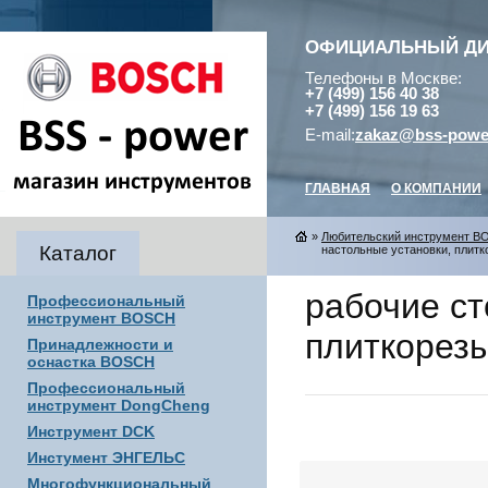
ОФИЦИАЛЬНЫЙ Д
Телефоны в Москве:
+7 (499) 156 40 38
+7 (499) 156 19 63
E-mail:
zakaz@bss-powe
ГЛАВНАЯ
О КОМПАНИИ
»
Любительский инструмент 
Каталог
настольные установки, плитк
рабочие ст
Профессиональный
инструмент BOSCH
плиткорез
Принадлежности и
оснастка BOSCH
Профессиональный
инструмент DongCheng
Инструмент DCK
Инстумент ЭНГЕЛЬС
Многофункциональный