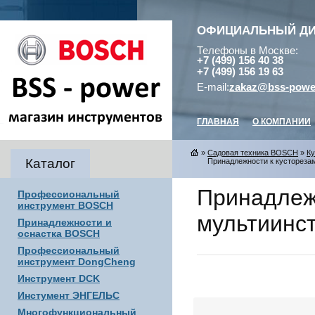
ОФИЦИАЛЬНЫЙ Д
Телефоны в Москве:
+7 (499) 156 40 38
+7 (499) 156 19 63
E-mail:
zakaz@bss-powe
ГЛАВНАЯ
О КОМПАНИИ
»
Садовая техника BOSCH
»
Ку
Каталог
Принадлежности к кустореза
Принадлежн
Профессиональный
инструмент BOSCH
мультиинс
Принадлежности и
оснастка BOSCH
Профессиональный
инструмент DongCheng
Инструмент DCK
Инстумент ЭНГЕЛЬС
Многофункциональный