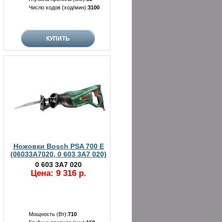
Число ходов (ход/мин):
3100
Ножовки Bosch PSA 700 E
(06033A7020, 0 603 3A7 020)
0 603 3A7 020
Цена: 9 316 р.
Мощность (Вт):
710