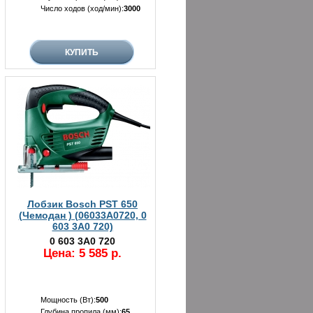
Число ходов (ход/мин):
3000
Лобзик Bosch PST 650
(Чемодан ) (06033A0720, 0
603 3A0 720)
0 603 3A0 720
Цена: 5 585 р.
Мощность (Вт):
500
Глубина пропила (мм):
65