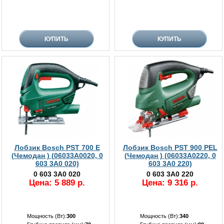
Лобзик Bosch PST 700 E
Лобзик Bosch PST 900 PEL
(Чемодан ) (06033A0020, 0
(Чемодан ) (06033A0220, 0
603 3A0 020)
603 3A0 220)
0 603 3A0 020
0 603 3A0 220
Цена: 5 889 р.
Цена: 9 316 р.
Мощность (Вт):
300
Мощность (Вт):
340