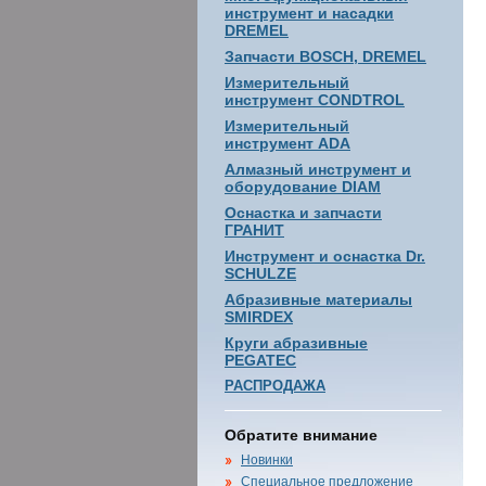
инструмент и насадки
DREMEL
Запчасти BOSCH, DREMEL
Измерительный
инструмент CONDTROL
Измерительный
инструмент ADA
Алмазный инструмент и
оборудование DIAM
Оснастка и запчасти
ГРАНИТ
Инструмент и оснастка Dr.
SCHULZE
Абразивные материалы
SMIRDEX
Круги абразивные
PEGATEC
РАСПРОДАЖА
Обратите внимание
Новинки
Специальное предложение