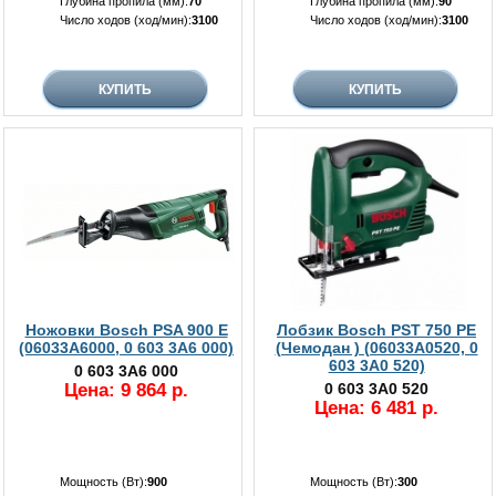
Глубина пропила (мм):
70
Глубина пропила (мм):
90
Число ходов (ход/мин):
3100
Число ходов (ход/мин):
3100
Ножовки Bosch PSA 900 E
Лобзик Bosch PST 750 PE
(06033A6000, 0 603 3A6 000)
(Чемодан ) (06033A0520, 0
603 3A0 520)
0 603 3A6 000
Цена: 9 864 р.
0 603 3A0 520
Цена: 6 481 р.
Мощность (Вт):
900
Мощность (Вт):
300