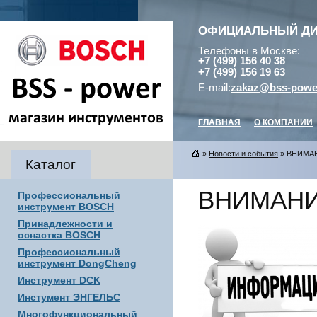
ОФИЦИАЛЬНЫЙ Д
Телефоны в Москве:
+7 (499) 156 40 38
+7 (499) 156 19 63
E-mail:
zakaz@bss-powe
ГЛАВНАЯ
О КОМПАНИИ
»
Новости и события
» ВНИМАНИ
Каталог
ВНИМАНИЕ 
Профессиональный
инструмент BOSCH
Принадлежности и
оснастка BOSCH
Профессиональный
инструмент DongCheng
Инструмент DCK
Инстумент ЭНГЕЛЬС
Многофункциональный