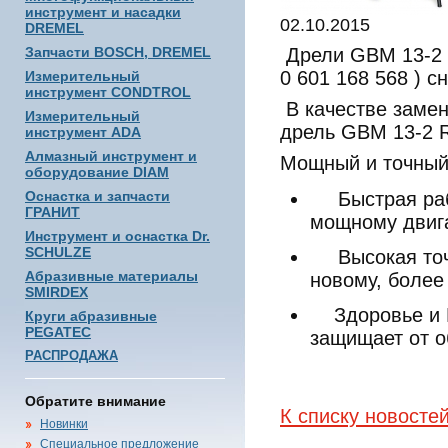
инструмент и насадки
02.10.2015
DREMEL
Запчасти BOSCH, DREMEL
Дрели
GBM
13-2
0 601 168 568 ) с
Измерительный
инструмент CONDTROL
В качестве заме
Измерительный
дрель
GBM
13-2
инструмент ADA
Алмазный инструмент и
Мощный и точный 
оборудование DIAM
Оснастка и запчасти
Быстрая ра
ГРАНИТ
мощному двиг
Инструмент и оснастка Dr.
SCHULZE
Высокая то
Абразивные материалы
новому, более
SMIRDEX
Здоровье и
Круги абразивные
PEGATEC
защищает от о
РАСПРОДАЖА
Обратите внимание
К списку новосте
Новинки
Специальное предложение