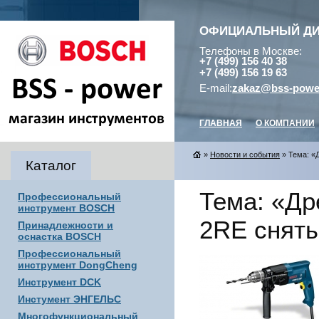
ОФИЦИАЛЬНЫЙ Д
Телефоны в Москве:
+7 (499) 156 40 38
+7 (499) 156 19 63
E-mail:
zakaz@bss-powe
ГЛАВНАЯ
О КОМПАНИИ
»
Новости и события
» Тема: «
Каталог
Тема: «Др
Профессиональный
инструмент BOSCH
2RE сняты
Принадлежности и
оснастка BOSCH
Профессиональный
инструмент DongCheng
Инструмент DCK
Инстумент ЭНГЕЛЬС
Многофункциональный