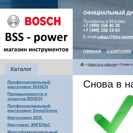
ОФИЦИАЛЬНЫЙ Д
Телефоны в Москве:
+7 (499) 156 40 38
+7 (499) 156 19 63
E-mail:
zakaz@bss-powe
ГЛАВНАЯ
О КОМПАНИИ
»
Новости и события
» Снова в
Каталог
Снова в н
Профессиональный
инструмент BOSCH
Принадлежности и
оснастка BOSCH
Профессиональный
инструмент DongCheng
Инструмент DCK
Инстумент ЭНГЕЛЬС
Многофункциональный