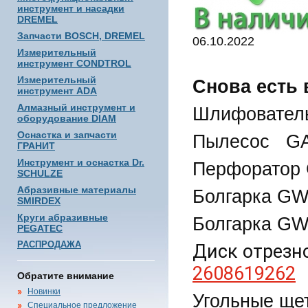
инструмент и насадки
DREMEL
Запчасти BOSCH, DREMEL
06.10.2022
Измерительный
инструмент CONDTROL
Измерительный
Снова есть 
инструмент ADA
Алмазный инструмент и
Шлифовател
оборудование DIAM
Оснастка и запчасти
Пылесос GA
ГРАНИТ
Инструмент и оснастка Dr.
Перфоратор
SCHULZE
Абразивные материалы
Болгарка GW
SMIRDEX
Круги абразивные
Болгарка GW
PEGATEC
РАСПРОДАЖА
2608619262
Обратите внимание
Новинки
Угольные щ
Специальное предложение