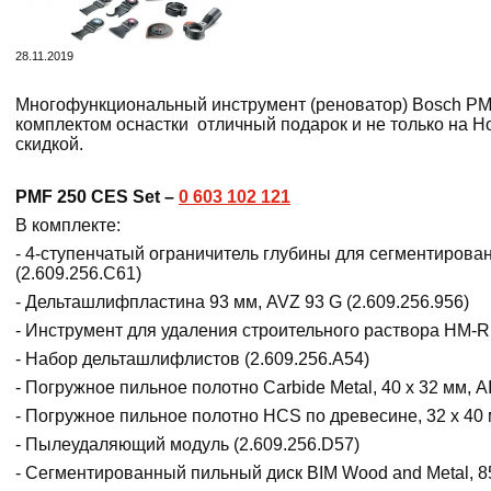
28.11.2019
Многофункциональный инструмент (реноватор)
Bosch
PM
комплектом оснастки отличный подарок и не только на Но
скидкой.
PMF 250 CES Set –
0 603 102 121
В комплекте:
- 4-ступенчатый ограничитель глубины для сегментирова
(2.609.256.C61)
- Дельташлифпластина 93 мм, AVZ 93 G (2.609.256.956)
- Инструмент для удаления строительного раствора HM-RI
- Набор дельташлифлистов (2.609.256.A54)
- Погружное пильное полотно Carbide Metal, 40 x 32 мм, AI
- Погружное пильное полотно HCS по древесине, 32 x 40 м
- Пылеудаляющий модуль (2.609.256.D57)
- Сегментированный пильный диск BIM Wood and Metal, 85