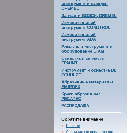
инструмент и насадки
DREMEL
Запчасти BOSCH, DREMEL
Измерительный
инструмент CONDTROL
Измерительный
инструмент ADA
Алмазный инструмент и
оборудование DIAM
Оснастка и запчасти
ГРАНИТ
Инструмент и оснастка Dr.
SCHULZE
Абразивные материалы
SMIRDEX
Круги абразивные
PEGATEC
РАСПРОДАЖА
Обратите внимание
Новинки
Специальное предложение