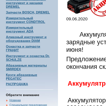
инструмент и насадки
DREMEL
Запчасти BOSCH, DREMEL
Измерительный
09.06.2020
инструмент CONDTROL
Измерительный
инструмент ADA
Аккумуля
Алмазный инструмент и
зарядные ус
оборудование DIAM
Оснастка и запчасти
июня!
ГРАНИТ
Инструмент и оснастка Dr.
Предложение
SCHULZE
окончания ск
Абразивные материалы
SMIRDEX
Круги абразивные
PEGATEC
Аккумулятр
РАСПРОДАЖА
Обратите внимание
Аккумул
Новинки
Специальное предложение