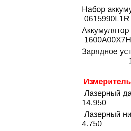
Набор акку
0615990L1R 
Аккум
1600A00X7H
Зарядное у
1600A01
Измерите
Лазерный 
14.950
Лазерный 
4.750