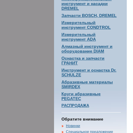
инструмент и насадки
DREMEL
Запчасти BOSCH, DREMEL
Измерительный
инструмент CONDTROL
Измерительный
инструмент ADA
Алмазный инструмент и
оборудование DIAM
Оснастка и запчасти
ГРАНИТ
Инструмент и оснастка Dr.
SCHULZE
Абразивные материалы
SMIRDEX
Круги абразивные
PEGATEC
РАСПРОДАЖА
Обратите внимание
Новинки
Специальное предложение