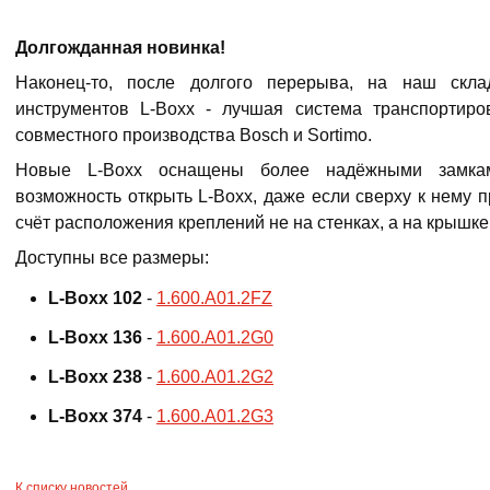
Долгожданная новинка!
Наконец-то, после долгого перерыва, на наш скл
инструментов L-Boxx - лучшая система транспортиро
совместного производства Bosch и Sortimo.
Новые L-Boxx оснащены более надёжными замкам
возможность открыть L-Boxx, даже если сверху к нему 
счёт расположения креплений не на стенках, а на крышке
Доступны все размеры:
L-Boxx 102
-
1.600.A01.2FZ
L-Boxx 136
-
1.600.A01.2G0
L-Boxx 238
-
1.600.A01.2G2
L-Boxx 374
-
1.600.A01.2G3
К списку новостей