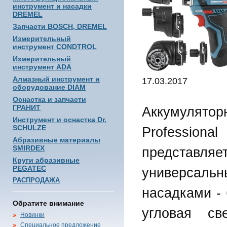
инструмент и насадки
DREMEL
Запчасти BOSCH, DREMEL
Измерительный
инструмент CONDTROL
Измерительный
инструмент ADA
Алмазный инструмент и
17.03.2017
оборудование DIAM
Оснастка и запчасти
ГРАНИТ
Аккумулятор
Инструмент и оснастка Dr.
SCHULZE
Professional
Абразивные материалы
SMIRDEX
представл
Круги абразивные
PEGATEC
универсаль
РАСПРОДАЖА
насадками -
Обратите внимание
угловая св
Новинки
Специальное предложение