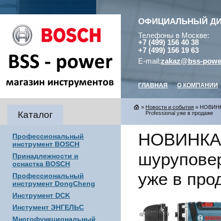
ОФИЦИАЛЬНЫЙ Д
Телефоны в Москве:
+7 (499) 156 40 38
+7 (499) 156 19 63
E-mail:
zakaz@bss-powe
ГЛАВНАЯ
О КОМПАНИИ
»
Новости и события
» НОВИНКА
Каталог
Professional уже в продаже
НОВИНКА 
Профессиональный
инструмент BOSCH
шуруповер
Принадлежности и
оснастка BOSCH
уже в про
Профессиональный
инструмент DongCheng
Инструмент DCK
Инстумент ЭНГЕЛЬС
Многофункциональный