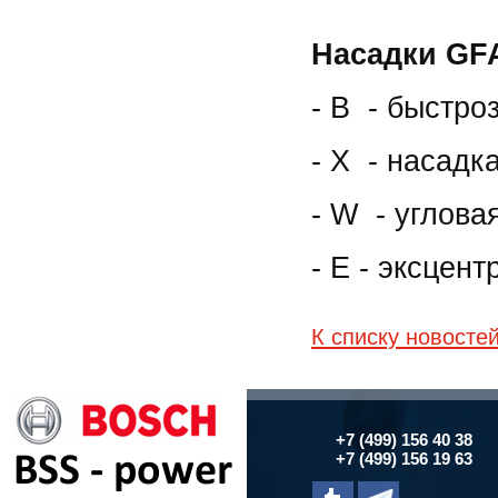
Насадки GFA
- B - быстр
- X - насадк
- W - углова
- E - эксцен
К списку новосте
+7 (499) 156 40 38
+7 (499) 156 19 63