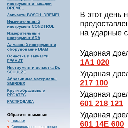
инструмент и насадки
DREMEL
В этот день 
Запчасти BOSCH, DREMEL
предоставле
Измерительный
инструмент CONDTROL
на ударные 
Измерительный
инструмент ADA
Алмазный инструмент и
оборудование DIAM
Ударная дре
Оснастка и запчасти
1A1 020
ГРАНИТ
Инструмент и оснастка Dr.
Ударная дрел
SCHULZE
Абразивные материалы
217 100
SMIRDEX
Круги абразивные
Ударная дре
PEGATEC
601 218 121
РАСПРОДАЖА
Ударная дре
Обратите внимание
Новинки
601 14E 600
Специальное предложение