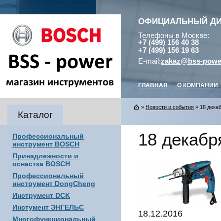
ОФИЦИАЛЬНЫЙ Д
Телефоны в Москве:
+7 (499) 156 40 38
+7 (499) 156 19 63
E-mail:
zakaz@bss-powe
ГЛАВНАЯ
О КОМПАНИИ
»
Новости и события
» 18 декаб
Каталог
18 декабр
Профессиональный
инструмент BOSCH
Принадлежности и
оснастка BOSCH
Профессиональный
инструмент DongCheng
Инструмент DCK
Инстумент ЭНГЕЛЬС
18.12.2016
Многофункциональный