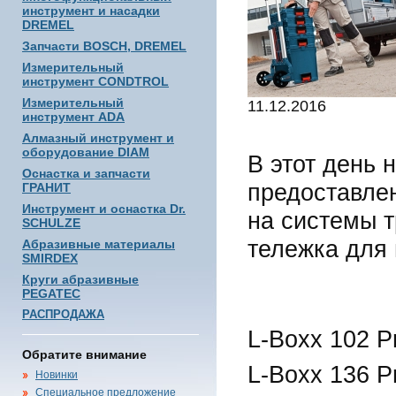
инструмент и насадки
DREMEL
Запчасти BOSCH, DREMEL
Измерительный
инструмент CONDTROL
Измерительный
11.12.2016
инструмент ADA
Алмазный инструмент и
оборудование DIAM
В этот день 
Оснастка и запчасти
предоставле
ГРАНИТ
Инструмент и оснастка Dr.
на системы т
SCHULZE
тележка для 
Абразивные материалы
SMIRDEX
Круги абразивные
PEGATEC
РАСПРОДАЖА
L-Boxx 102 P
Обратите внимание
L-Boxx 136 P
Новинки
Специальное предложение