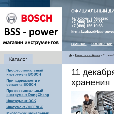
ОФИЦИАЛЬНЫЙ Д
Телефоны в Москве:
+7 (499) 156 40 38
+7 (499) 156 19 63
E-mail:
zakaz@bss-powe
ГЛАВНАЯ
О КОМПАНИИ
»
Новости и события
» 11 дека
Каталог
11 декабр
Профессиональный
инструмент BOSCH
хранения
Принадлежности и
оснастка BOSCH
Профессиональный
инструмент DongCheng
Инструмент DCK
Инстумент ЭНГЕЛЬС
Многофункциональный