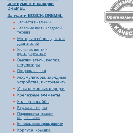
инструмент и насадки
DREMEL
Запчасти BOSCH, DREMEL
Запчасти в наличии
Запасные части к садовой
технике
Моторы в сборе, детали
двигателей
Угольные щетки и
щеткодержатели
Выключатели, кнопки,
регуляторы
Патроны и цанги
Аккумуляторы, зарядные
устройства, инструменты
Узлы ременных передач
Крепежные элементы
Кольца и шайбы
Втулки и штифты
Подшипники, крышки
подшипников
Колеса, шестерни, ролики
Корпуса, крышки,