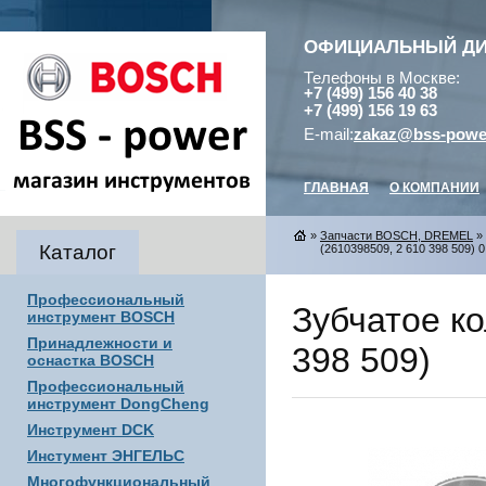
ОФИЦИАЛЬНЫЙ Д
Телефоны в Москве:
+7 (499) 156 40 38
+7 (499) 156 19 63
E-mail:
zakaz@bss-powe
ГЛАВНАЯ
О КОМПАНИИ
»
Запчасти BOSCH, DREMEL
»
Каталог
(2610398509, 2 610 398 509) 0
Профессиональный
Зубчатое к
инструмент BOSCH
Принадлежности и
398 509)
оснастка BOSCH
Профессиональный
инструмент DongCheng
Инструмент DCK
Инстумент ЭНГЕЛЬС
Многофункциональный