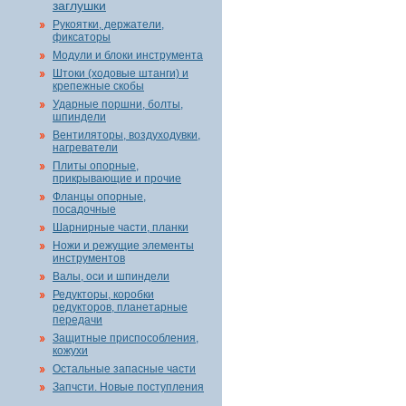
заглушки
Рукоятки, держатели,
фиксаторы
Модули и блоки инструмента
Штоки (ходовые штанги) и
крепежные скобы
Ударные поршни, болты,
шпиндели
Вентиляторы, воздуходувки,
нагреватели
Плиты опорные,
прикрывающие и прочие
Фланцы опорные,
посадочные
Шарнирные части, планки
Ножи и режущие элементы
инструментов
Валы, оси и шпиндели
Редукторы, коробки
редукторов, планетарные
передачи
Защитные приспособления,
кожухи
Остальные запасные части
Запчсти. Новые поступления