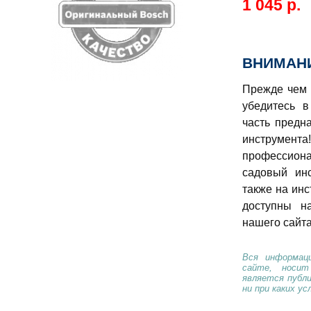
1 045 р.
ВНИМАНИ
Прежде чем 
убедитесь в
часть предн
инструме
профессио
садовый ин
также на инс
доступны н
нашего сайта
Вся информаци
сайте, носи
является публ
ни при каких ус