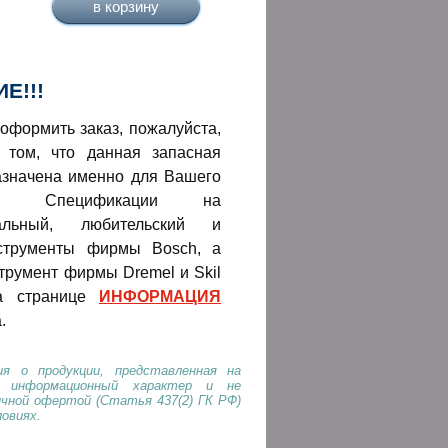
Е!!!
оформить заказ, пожалуйста,
 том, что данная запасная
азначена именно для Вашего
нта! Спецификации на
нальный, любительский и
струменты фирмы Bosch, а
трумент фирмы Dremel и Skil
а странице
ИНФОРМАЦИЯ
.
я о продукции, представленная на
т информационный характер и не
ичной офертой (Статья 437(2) ГК РФ)
ловиях.