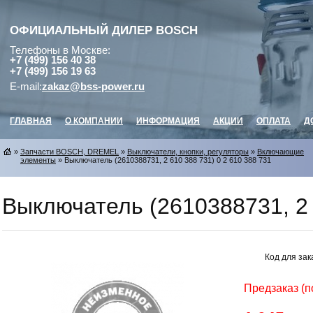
ОФИЦИАЛЬНЫЙ ДИЛЕР
BOSCH
Телефоны в Москве:
+7 (499) 156 40 38
+7 (499) 156 19 63
E-mail:
zakaz@bss-power.ru
ГЛАВНАЯ
О КОМПАНИИ
ИНФОРМАЦИЯ
АКЦИИ
ОПЛАТА
Д
»
Запчасти BOSCH, DREMEL
»
Выключатели, кнопки, регуляторы
»
Включающие
элементы
» Выключатель (2610388731, 2 610 388 731) 0 2 610 388 731
Выключатель (2610388731, 2 
Код для зак
Предзаказ (п