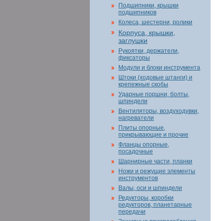
Подшипники, крышки
подшипников
Колеса, шестерни, ролики
Корпуса, крышки,
заглушки
Рукоятки, держатели,
фиксаторы
Модули и блоки инструмента
Штоки (ходовые штанги) и
крепежные скобы
Ударные поршни, болты,
шпиндели
Вентиляторы, воздуходувки,
нагреватели
Плиты опорные,
прикрывающие и прочие
Фланцы опорные,
посадочные
Шарнирные части, планки
Ножи и режущие элементы
инструментов
Валы, оси и шпиндели
Редукторы, коробки
редукторов, планетарные
передачи