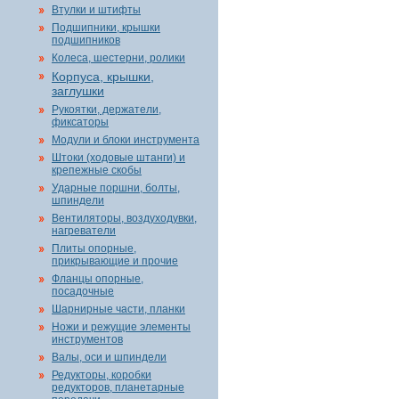
Втулки и штифты
Подшипники, крышки
подшипников
Колеса, шестерни, ролики
Корпуса, крышки,
заглушки
Рукоятки, держатели,
фиксаторы
Модули и блоки инструмента
Штоки (ходовые штанги) и
крепежные скобы
Ударные поршни, болты,
шпиндели
Вентиляторы, воздуходувки,
нагреватели
Плиты опорные,
прикрывающие и прочие
Фланцы опорные,
посадочные
Шарнирные части, планки
Ножи и режущие элементы
инструментов
Валы, оси и шпиндели
Редукторы, коробки
редукторов, планетарные