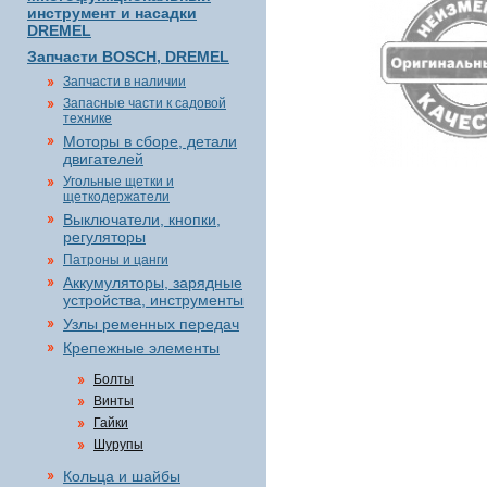
инструмент и насадки
DREMEL
Запчасти BOSCH, DREMEL
Запчасти в наличии
Запасные части к садовой
технике
Моторы в сборе, детали
двигателей
Угольные щетки и
щеткодержатели
Выключатели, кнопки,
регуляторы
Патроны и цанги
Аккумуляторы, зарядные
устройства, инструменты
Узлы ременных передач
Крепежные элементы
Болты
Винты
Гайки
Шурупы
Кольца и шайбы