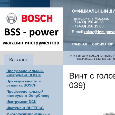
ОФИЦИАЛЬНЫЙ Д
Телефоны в Москве:
+7 (499) 156 40 38
+7 (499) 156 19 63
E-mail:
zakaz@bss-powe
ГЛАВНАЯ
О КОМПАНИИ
»
Запчасти BOSCH, DREMEL
»
Каталог
(1613435039, 1 613 435 039) 0
Профессиональный
Винт с голо
инструмент BOSCH
Принадлежности и
039)
оснастка BOSCH
Профессиональный
инструмент DongCheng
Инструмент DCK
Инстумент ЭНГЕЛЬС
Многофункциональный