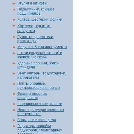
Втулки и штифты
Подшипники, крышки
подшипников
Колеса, шестерни, ролики
Корпуса, крышки,
заглушки
Рукоятки, держатели,
фиксаторы
Модули и блоки инструмента
Штоки (ходовые штанги) и
крепежные скобы
Ударные поршни, болты,
шпиндели
Вентиляторы, воздуходувки,
нагреватели
Плиты опорные,
прикрывающие и прочие
Фланцы опорные,
посадочные
Шарнирные части, планки
Ножи и режущие элементы
инструментов
Валы, оси и шпиндели
Редукторы, коробки
редукторов, планетарные