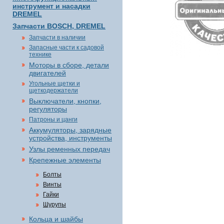
инструмент и насадки
DREMEL
Запчасти BOSCH, DREMEL
Запчасти в наличии
Запасные части к садовой
технике
Моторы в сборе, детали
двигателей
Угольные щетки и
щеткодержатели
Выключатели, кнопки,
регуляторы
Патроны и цанги
Аккумуляторы, зарядные
устройства, инструменты
Узлы ременных передач
Крепежные элементы
Болты
Винты
Гайки
Шурупы
Кольца и шайбы