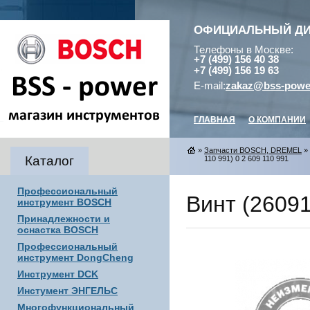
ОФИЦИАЛЬНЫЙ Д
Телефоны в Москве:
+7 (499) 156 40 38
+7 (499) 156 19 63
E-mail:
zakaz@bss-powe
ГЛАВНАЯ
О КОМПАНИИ
»
Запчасти BOSCH, DREMEL
»
Каталог
110 991) 0 2 609 110 991
Профессиональный
Винт (26091
инструмент BOSCH
Принадлежности и
оснастка BOSCH
Профессиональный
инструмент DongCheng
Инструмент DCK
Инстумент ЭНГЕЛЬС
Многофункциональный