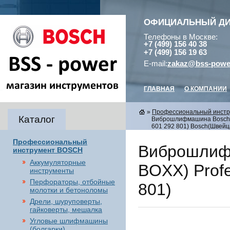
ОФИЦИАЛЬНЫЙ Д
Телефоны в Москве:
+7 (499) 156 40 38
+7 (499) 156 19 63
E-mail:
zakaz@bss-powe
ГЛАВНАЯ
О КОМПАНИИ
»
Профессиональный инст
Каталог
Виброшлифмашина Bosch GS
601 292 801) Bosch(Швейц
Профессиональный
Виброшлифм
инструмент BOSCH
Аккумуляторные
BOXX) Profe
инструменты
Перфораторы, отбойные
801)
молотки и бетоноломы
Дрели, шуруповерты,
гайковерты, мешалка
Угловые шлифмашины
(болгарки),